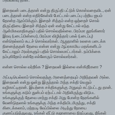
அவ்வளவு தான்.
இறைவன் படைத்தான் என்று திருப்தி பட்டுக் கொள்வதைவிட, ஏன்
படைத்தான் என்ற எதிர்கேள்வி போட்டால் படைப்பு பற்றிய ஐயம்
தோன்ற ஆரம்பிக்கும். இறைச் சித்தம் என்ற ஒற்றைச் சொல்
திருப்தியை இறைச் சித்தம் ஏன் என்று கேட்டால் எந்த
ஆன்மிகவாதிகளும் பதில் சொல்வதில்லை. பிரம்மா தூங்கினார்
இரவு (படைப்பின்மை), பிரம்மா விழித்தார் பகல் (படைப்பு)
என்றெல்லாம் கூடச் சொல்வார்கள். ஆறுநாளில் உலகை படைக்க
நினைத்ததன் தேவை என்ன என்று ஆப்ரகாமிய மதங்களிடம்
கேட்டாலும் அவர்களும் பதில் சொல்லமாட்டார்கள். நம்பிக்கை
நம்புகிறோம் என்றே எல்லோரும் சொல்வார்கள்.
என்ன சொல்ல வர்றீங்க ? இறைவன் இல்லை என்கிறீர்களா ?
அப்படியெல்லாம் சொல்வதற்கு அனைத்தையும் அறிந்தவன் அல்ல.
இறைவன் என்று ஒன்று இருந்தால் அந்த சக்தி வெறும்
வழிகாட்டிதான். இயற்கை சக்திகளுக்கு அதுவும் கட்டுபட்டது தான்.
உங்களுக்கு கடும் துன்பம் ஏற்பட்டால் அதிலிருந்து விடுபட
உங்களுக்குத் தேவை மாற்று சக்தி அது போன்ற நேரங்களில்
வேண்டுதலால் உங்களுக்கு அந்த சக்தியிடமிருந்து, சக்தி
கிடைக்கலாம், மற்றபடி வேப்பில்லை அடித்து நோயை
குணப்படுத்துவது, உங்கள் வீட்டு கஜானாவை நிறப்புவது, நீங்கள்