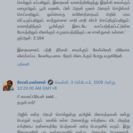
செல்லும் கப்பலிலும், இறைவன் வானத்திலிருந்து இறக்கி வைக்கும்
மழையிலும், பூமி வறண்ட பின் அதன் மூலம் அதைச் செழிக்கச்
செய்வதிலும், ஒவ்வொரு உயிரினத்தையும் அதில் பரவ
விட்டிருப்பதிலும், காற்றுகளை மாறி மாறி வீசச் செய்திருப்பதிலும்,
வானத்திற்கும் பூமிக்கும் இடையே வசப்படுத்தப்பட்டுள்ள
மேகத்திலும் விளங்கும் சமுதாயத்திற்குப் பல சான்றுகள் உள்ளன.'
குர்ஆன்: 2:164
இறைவனைப் பற்றி நீங்கள் வைக்கும் கேள்விகள் விரிவாக
விளக்கப்பட வேண்டியவை. நேரம் கிடைக்கும் போது வருகிறேன்.
பதிலளி
கோவி.கண்ணன்
வெள்ளி, 3 அக்டோபர், 2008 அன்று
10:29:00 AM GMT+8
// சுவனப்பிரியன் said...
தருமி சார்!
அஜீஸ் என்ற அரபுச் சொல்லுக்கு தமிழில் மிகைத்தவன் என்று
பொருள் வரும். உலகில் உள்ள அனைத்து சக்தியை விட மிகுந்த
சக்தியை தன்னகத்தே பெற்றவன் என்ற பொருளில் வரும். இது
இறைவனின் பல தன்மைகளில் ஒன்று. அளவற்ற அருளாளன்,