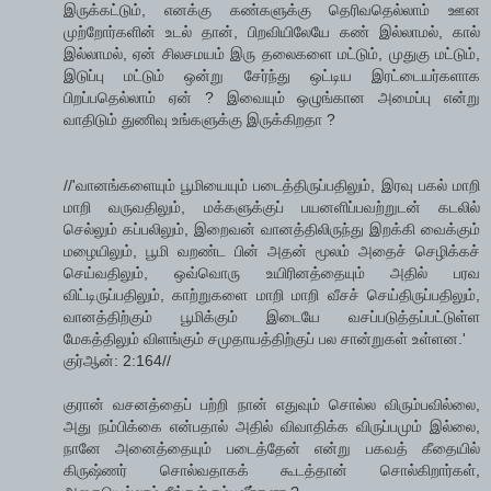
இருக்கட்டும், எனக்கு கண்களுக்கு தெரிவதெல்லாம் ஊன
முற்றோர்களின் உடல் தான், பிறவியிலேயே கண் இல்லாமல், கால்
இல்லாமல், ஏன் சிலசமயம் இரு தலைகளை மட்டும், முதுகு மட்டும்,
இடுப்பு மட்டும் ஒன்று சேர்ந்து ஒட்டிய இரட்டையர்களாக
பிறப்பதெல்லாம் ஏன் ? இவையும் ஒழுங்கான அமைப்பு என்று
வாதிடும் துணிவு உங்களுக்கு இருக்கிறதா ?
//'வானங்களையும் பூமியையும் படைத்திருப்பதிலும், இரவு பகல் மாறி
மாறி வருவதிலும், மக்களுக்குப் பயனளிப்பவற்றுடன் கடலில்
செல்லும் கப்பலிலும், இறைவன் வானத்திலிருந்து இறக்கி வைக்கும்
மழையிலும், பூமி வறண்ட பின் அதன் மூலம் அதைச் செழிக்கச்
செய்வதிலும், ஒவ்வொரு உயிரினத்தையும் அதில் பரவ
விட்டிருப்பதிலும், காற்றுகளை மாறி மாறி வீசச் செய்திருப்பதிலும்,
வானத்திற்கும் பூமிக்கும் இடையே வசப்படுத்தப்பட்டுள்ள
மேகத்திலும் விளங்கும் சமுதாயத்திற்குப் பல சான்றுகள் உள்ளன.'
குர்ஆன்: 2:164//
குரான் வசனத்தைப் பற்றி நான் எதுவும் சொல்ல விரும்பவில்லை,
அது நம்பிக்கை என்பதால் அதில் விவாதிக்க விருப்பமும் இல்லை,
நானே அனைத்தையும் படைத்தேன் என்று பகவத் கீதையில்
கிருஷ்ணர் சொல்வதாகக் கூடத்தான் சொல்கிறார்கள்,