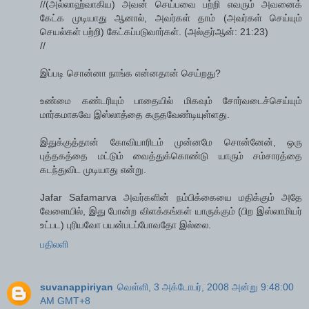
//(அல்லாஹ்வாகிய) அவன் செய்பவை பற்றி எவரும் அவனைக்
கேட்க முடியாது ஆனால், அவர்கள் தாம் (அவர்கள் செய்யும்
செயல்கள் பற்றி) கேட்கப்படுவார்கள். (அல்குர்ஆன்: 21:23)
//
இப்படி சொன்னா நாங்க என்னதான் செய்றது?
உண்மை கண்டரியும் பாதையில் மிகவும் சோர்வடைச்செய்யும்
மார்கமாகவே இஸ்லாத்தை கருதவேண்டியுள்ளது.
இதுக்குத்தான் கோவியாரிடம் முன்னமே சொன்னேன், ஒரு
புத்தகத்தை மட்டும் வைத்துக்கொண்டு யாரும் சம்சாரத்தை
கடந்துவிட முடியாது என்று.
Jafar Safamarva அவர்களின் நம்பிக்கையை மதிக்கும் அதே
வேளையில், இது போன்ற விளக்கங்கள் யாருக்கும் (பிற இஸ்லாமியர்
உட்பட) புரியவோ பயன்படப்போவதோ இல்லை.
பதிலளி
suvanappiriyan
வெள்ளி, 3 அக்டோபர், 2008 அன்று 9:48:00
AM GMT+8