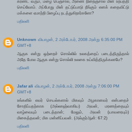
கரண்ட் வரும், மழை பெஞ்சால், அணை நிறைஞ்சால் மின் உற்பத்தி
செய்வோம். அப்போது மின் தட்டுப்பாடு நீங்கும் எனக் கதைவிட்டு
மக்களை ஏமாற்றி பிழைப்பு நடத்துகிறார்களோ?
பதிலளி
Unknown
வியாழன், 2 அக்டோபர், 2008 அன்று 6:35:00 PM
GMT+8
ஆகுக என்று ஒற்றைச் சொல்லில் உலகத்தைப் படைத்திருந்தால்
அதே போல ஆகுக என்று சொல்லி உலகை உய்வித்திருக்கலாமே?
பதிலளி
Jafar ali
வியாழன், 2 அக்டோபர், 2008 அன்று 7:06:00 PM
GMT+8
உங்களில் எவர் செயல்களால் மிகவும் அழகானவர் என்பதைச்
சோதிப்பதற்காக (அல்லாஹ்வாகிய) அவன், மரணத்தையும்
வாழ்வையும் படைத்தான்; மேலும், அவன் (யாவரையும்)
மிகைத்தவன்; மிக மன்னிப்பவன். (அல்குர்ஆன்: 67:2)
பதிலளி