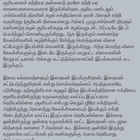
சூரியனைச் சுற்றிவர தன்னைத் தானே சுற்றி வர
காரணமானவைகளாக இருக்கின்றன, சூரிய மண்டலும்
பால்வெளித் திரளின் சுழல் சக்தியினால் தான் அதைச் சுற்றி
வருகிறது (சூரியன் நிலையானது அல்ல). முழுபால்வெளி திரளும்
எண்ணற்ற சுழல் சூரியன்களுடன் சுழல்வதுடன், அப்படியே இடம்
பெயர்ந்தும் கொண்டிருக்கிறது. ஆக இருக்கும் எண்ணற்ற
கேலக்சிகளின் சுழற்சிக்கும் சேர்த்து மொத்தமான விசை
எப்போதும் இயங்கிக் கொண்டே இருக்கிறது. அந்த மொத்த விசை
கேலக்சிகளுக்கு இடையே இருக்கும் மாறுபட்ட விசைகளின்
வேறுபாட்டினால் அல்லது கூட்டுத்தொகையின் இயக்கமாகக் கூட
இருக்கும்.
இவை எல்லாவற்றையும் இறைவன் இயக்குகிறான், இறைவன்
கட்டுபடுத்துகிறான் என்று சொல்வதெல்லாம் அபத்தமாகவே
படுகிறது. தற்சுழற்சியாக சுழலும் இந்த இயக்கத்திற்கான சக்தியை
சூனியத்திலிருந்து உருவவாதற்கு வாய்ப்பு இருப்பதாக
தெரியவில்லை. சூனியம் என்பது வெறும் ஜீரோ சக்திதான்,
அதிலிருந்து அனைத்து கேலக்சிகளையும் இயக்கும் சக்தி
கிடைத்திருக்க வாய்ப்பு இருப்பதாக தெரியவில்லை. இல்லாத
ஒன்றிலிருந்து ஒன்றை உருவாக்கிக் காட்ட இறைவன் மாய ஜால
வித்தைக் காரணா ? அவர்கள் கூட இல்லாத ஒன்றில் இருந்து
உருவாக்க மாட்டார்கள் நம் கண்களுக்கு அவை தெரியாது