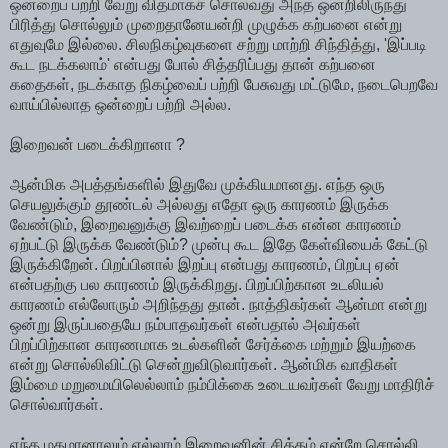
ஒன்றைப் பற்றி வேறு விதமாகச் சொல்வது அந்த ஒன்றிலிருந்து
பிரித்து சொல்லும் முறைதானேயன்றி முழுக்க கற்பனை என்று
எதுவுமே இல்லை. சிலநிகழ்வுகளை சற்று மாற்றி சிந்தித்து, 'இப்படி
கூட நடக்கலாம்' என்பது போல் சித்தரிப்பது தான் கற்பனை
கதைகள், நடக்காத நிகழ்வைப் பற்றி பேசுவது மட்டுமே, நடைபெறவே
வாய்பில்லாத ஒன்றைப் பற்றி அல்ல.
இறைவன் படைக்கிறானா ?
ஆன்மிக அபத்தங்களில் இதுவே முக்கியமானது. எந்த ஒரு
செயலுக்கும் தூண்டல் அல்லது எதோ ஒரு காரணம் இருக்க
வேண்டும், இறைவனுக்கு இவற்றைப் படைக்க என்ன காரணம்
ஏற்பட்டு இருக்க வேண்டும்? முன்பு கூட இதே கேள்வியைக் கேட்டு
இருக்கிறேன். பிறப்பினால் இறப்பு என்பது காரணம், பிறப்பு ஏன்
என்பதற்கு பல காரணம் இருக்கிறது. பிறப்பிற்கான உடலியல்
காரணம் எல்லோரும் அறிந்தது தான். நாத்திகர்கள் ஆன்மா என்று
ஒன்று இருப்பதையே நம்பாதவர்கள் என்பதால் அவர்கள்
பிறப்பிற்கான காரணமாக உடல்களின் சேர்க்கை மற்றும் இயற்கை
என்று சொல்லிவிட்டு சென்றுவிடுவார்கள். ஆன்மிக வாதிகள்
இம்மை மறுமையிலெல்லாம் நம்பிக்கை உடையவர்கள் வேறு மாதிரிச்
சொல்வார்கள்.
எந்த மதமானாலும் எல்லாம் இறைவனின் சித்தம் என்றே சொல்லி