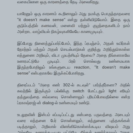
வகையிலான ஒரு காரணத்தை தேடி அலைகிறது.
யாரேனும் ஒரு காரணம் கூறினாலும் அது நமக்கு பொருந்தாதவரை
"it doesn't make sense" என்று தள்ளிவிடுவோம். இதை ஒரு
குடும்பத்தில் கணவன், மனைவி மற்றும் குழந்தைகளிடம் நாம்
அன்றாட வாழ்வியல் நிகழ்வுகளிலேயே காணமுடியும்.
இப்போது நினைத்துப்பார்ப்போம், இந்த ப்ரபஞ்சம், அதன் உயிர்கள்
தோற்றம் மற்றும் அதன் செயல்பாடுகள் குறித்து அறிந்துகொள்ள
எத்துணை அறிவும், விடா முயற்சியும் தேவை? அதை நீங்களாகவே
உணரமட்டுமே முடியும். பிறர் சொல்வது உண்மையாக
இருந்தபோதிலும் உங்களுடைய reaction, "It doesn't make
sense" என்பதாகவே இருக்கப்போகிறது.
திரைப்படம் "அறை எண் 302-ல் கடவுள்" பார்த்தீர்களா? அதில்
சுவற்றில் இருக்கும் பல்லிக்கு switch போட்டதும் light எரியும்
தத்துவத்தை எவ்வளவு சொன்னாலும் புரியப்போவதில்லை என்ற
ப்ரகாஷ்ராஜ்-ன் dialog-ல் உண்மையும் உண்டு.
உடலுறவின் இன்பம் எப்படிப்பட்டது என்பதை பருவத்தை அடையும்
வரை எத்தனை பேர் சொன்னலும், எத்துணை புத்தகங்கள்
படித்தாலும், அறிவால் விளங்கிகொள்ளக்கூடிய விஷயம் அது
அல்லவே, உணரக்கூடியது மட்டுமே. நீங்கள் உணர்ந்தாலும் அதை