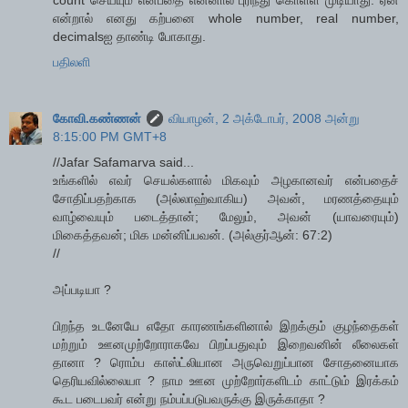
என்றால் எனது கற்பனை whole number, real number,
decimalsஐ தாண்டி போகாது.
பதிலளி
கோவி.கண்ணன்
வியாழன், 2 அக்டோபர், 2008 அன்று
8:15:00 PM GMT+8
//Jafar Safamarva said...
உங்களில் எவர் செயல்களால் மிகவும் அழகானவர் என்பதைச்
சோதிப்பதற்காக (அல்லாஹ்வாகிய) அவன், மரணத்தையும்
வாழ்வையும் படைத்தான்; மேலும், அவன் (யாவரையும்)
மிகைத்தவன்; மிக மன்னிப்பவன். (அல்குர்ஆன்: 67:2)
//
அப்படியா ?
பிறந்த உடனேயே எதோ காரணங்களினால் இறக்கும் குழந்தைகள்
மற்றும் ஊனமுற்றோராகவே பிறப்பதுவும் இறைவனின் லீலைகள்
தானா ? ரொம்ப காஸ்ட்லியான அருவெறுப்பான சோதனையாக
தெரியவில்லையா ? நாம ஊன முற்றோர்களிடம் காட்டும் இரக்கம்
கூட படைபவர் என்று நம்பப்படுபவருக்கு இருக்காதா ?