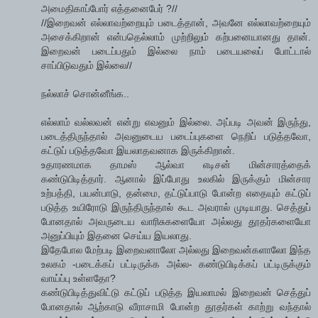
அமைதிகாப்போர் எத்தனைபேர் ?//
//இறைவன் எல்லாவற்றையும் படைத்தான், அவனே எல்லாவற்றையும்
அசைக்கிறான் என்பதெல்லாம் முற்றிலும் கற்பனையானது தான்.
இறைவன் படைப்பதும் இல்லை நாம் படையலைப் போட்டால்
சாப்பிடுவதும் இல்லை//
நல்லாச் சொன்னீங்க..
எல்லாம் வல்லவன் என்று எவனும் இல்லை. அப்படி அவன் இருந்து,
படைத்திருந்தால் அவனுடைய படைப்புகளை நெறிப் படுத்தவோ,
கட்டுப் படுத்தவோ இயலாதவனாக இருக்கிறான்.
உதாரணமாக தாமஸ் ஆல்வா எடிசன் மின்சாரத்தைக்
கண்டுபிடித்தார். ஆனால் இப்போது உலகில் இருக்கும் மின்சார
உற்பத்தி, பயன்பாடு, தன்மை, தட்டுப்பாடு போன்ற எதையும் கட்டுப்
படுத்த உயிரோடு இருந்திருந்தால் கூட அவரால் முடியாது. செத்துப்
போனதால் அவருடைய வாரிசுகளையோ அல்லது தூதர்களையோ
அனுப்பியும் இதனை செய்ய இயலாது.
இதேபோல மேற்படி இறைவனாலோ அல்லது இறைவன்களாலோ இந்த
உலகம் -படைக்கப் பட்டிருக்க அல்ல- கண்டுபிடிக்கப் பட்டிருக்கும்
வாய்ப்பு உள்ளதோ?
கண்டுபிடித்துவிட்டு கட்டுப் படுத்த இயலாமல் இறைவன் செத்துப்
போனதால் ஆற்காடு வீராசாமி போன்ற தூதர்கள் காற்று வந்தால்