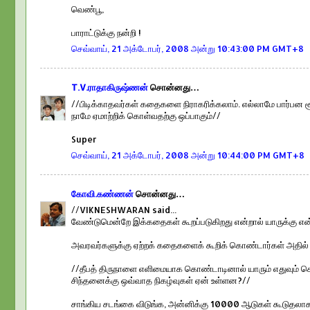
வெண்பூ,
பாராட்டுக்கு நன்றி !
செவ்வாய், 21 அக்டோபர், 2008 அன்று 10:43:00 PM GMT+8
T.V.ராதாகிருஷ்ணன்
சொன்னது…
//பிடிக்காதவர்கள் கதைகளை நிராகரிக்கலாம். எல்லாமே பார்பன 
நாமே ஏமாற்றிக் கொள்வதற்கு ஒப்பாகும்//
Super
செவ்வாய், 21 அக்டோபர், 2008 அன்று 10:44:00 PM GMT+8
கோவி.கண்ணன்
சொன்னது…
//VIKNESHWARAN said...
வேண்டுமென்றே இக்கதைகள் கூறப்படுகிறது என்றால் யாருக்கு எ
அவரவர்களுக்கு ஏற்றக் கதைகளைக் கூறிக் கொண்டார்கள் அதில் 
//தீபத் திருநாளை எளிமையாக கொண்டாடினால் யாரும் எதுவும் ச
சிந்தனைக்கு ஒவ்வாத நிகழ்வுகள் ஏன் உள்ளன?//
சாங்கிய சடங்கை விடுங்க, அன்னிக்கு 10000 ஆடுகள் கூடுதலா