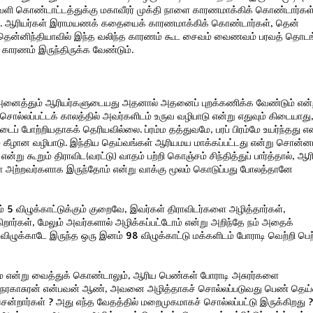
ளி கொண்டாட்டத்துக்கு மகாவீரர் முக்தி நாளை காரணமாக்கிக் கொண்டார்கள்
. ஆரியர்கள் இராமயணக் கதையைக் காரணமாக்கிக் கொண்டார்கள், தென்
 தென்னிந்தியாவில் இந்த வலிந்த காரணம் கூட சைவம் வைணவம் பரவத் தொடங
காரணம் இருந்திருக்க வேண்டும்.
கள் அனைத்தும் ஆரியர்களுடையது அதனால் அதனைப் புறக்கணிக்க வேண்டும் என
் சொல்லப்பட்டக் காலத்தில் அவர்களிடம் உருவ வழிபாடு என்று எதுவும் கிடையாது
ைப் போற்றியதாகக் தெரியவில்லை. ப்ரம்ம தத்துவமே, பரப் பிரம்மே உயர்ந்தது எ
ும் கீழான வழிபாடு. இந்திய தெய்வங்கள் ஆரியமய மாக்கப்பட்டது என்று சொன்ன
கூறும் திராவிட(வரட்டு) வாதம் பற்றி கொஞ்சம் சிந்தித்துப் பார்த்தால், ஆர
 அற்றவர்களாக இருந்தோம் என்று வாக்கு மூலம் கொடுப்பது போலத்தானே
ம் 5 விழுக்காட்டுக்கும் குறைவே, இவர்கள் திராவிடர்களை அழித்தார்கள்,
ிறார்கள், மேலும் அவர்களால் அழிக்கப்பட்டோம் என்று அறிந்தே நம் அதைக்
ிழுக்காடே இருந்த ஒரு இனம் 98 விழுக்காட்டு மக்களிடம் போராடி வெற்றி பெற
ை என்று வைத்துக் கொண்டாலும், ஆரிய பெண்கள் போராடி அசுரர்களை
ே. நரகாசுரன் என்பவன் ஆண், அவனை அழித்தாகச் சொல்லப்படுவது பெண் தெய்
ென்றார்கள் ? அது எந்த வேதத்தில் மறைமுகமாகச் சொல்லப்பட்டு இருக்கிறது ?