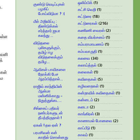
ஒலிம்பிக்
(1)
குண்டு வெடிப்புகள்
்ட
பழகிப்
கட்சி வெறி
(1)
போய்விடுமா ? :(
கட்டுரை
(18)
மீள் அறிவிப்பு :
கட்டுரைகள்
(216)
திண்டுக்கல்
கணிணி வைரஸ்
(2)
சர்த்தார் ஐயா
கலந்து ...
ுள்ள
கதை விமர்சனம்
(1)
விடுதலை
கம்பராமாயணம்
(1)
புலிகளுக்கும்,
கம்பவாருதி
(1)
தமிழ் ஈழ
ாவளி
விடுதலைக்கும்
கலவை
(34)
க்
தமிழ...
கலாய்த்தல்
(3)
ஆவிகள் பாவிகளை
ைகள்
கலைகள்
(1)
நோக்கி பேச
மை
ஆரம்பித்தால்...
கவிதைகள்
(5)
கழிவறைகள்
(1)
ராஜிவ் காந்தியின்
ஆன்மா
கன்றாவிக் கவிதைகள்
(1)
மன்னிக்காது -
கன்னடம்
(2)
நிறுத்துங்கட...
கனடா
(2)
சிங்கைப் பதிவர்
நண்பர்களுடன்
காங்கிரஸ்
(3)
தீபத்திருநாள் !
காணாமல் போனவை
(2)
ஏகன் ! தல ஏன் ?
காப்பீடு
(1)
பரமசிவன் என்
காலம்
(1)
காதில் சொன்னது