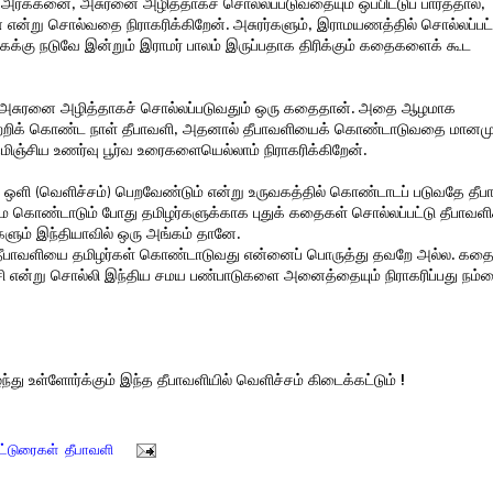
க்கனை, அசுரனை அழித்தாகச் சொல்லப்படுவதையும் ஒப்பிட்டுப் பார்த்தால்,
என்று சொல்வதை நிராகரிக்கிறேன். அசுரர்களும், இராமயணத்தில் சொல்லப்பட
ைக்கு நடுவே இன்றும் இராமர் பாலம் இருப்பதாக திரிக்கும் கதைகளைக் கூட
ில் அசுரனை அழித்தாகச் சொல்லப்படுவதும் ஒரு கதைதான். அதை ஆழமாக
 வெற்றிக் கொண்ட நாள் தீபாவளி, அதனால் தீபாவளியைக் கொண்டாடுவதை மானம
ிஞ்சிய உணர்வு பூர்வ உரைகளையெல்லாம் நிராகரிக்கிறேன்.
ங்கி ஒளி (வெளிச்சம்) பெறவேண்டும் என்று உருவகத்தில் கொண்டாடப் படுவதே தீப
 கொண்டாடும் போது தமிழர்களுக்காக புதுக் கதைகள் சொல்லப்பட்டு தீபாவளி
களும் இந்தியாவில் ஒரு அங்கம் தானே.
 தீபாவளியை தமிழர்கள் கொண்டாடுவது என்னைப் பொருத்து தவறே அல்ல. கத
ச்சி என்று சொல்லி இந்திய சமய பண்பாடுகளை அனைத்தையும் நிராகரிப்பது நம்
ந்து உள்ளோர்க்கும் இந்த தீபாவளியில் வெளிச்சம் கிடைக்கட்டும் !
ட்டுரைகள்
,
தீபாவளி