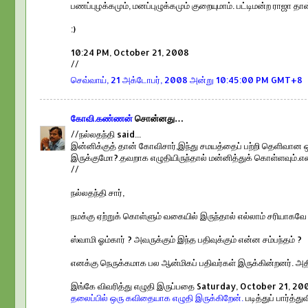
பணப்புழக்கமும், மனப்புழுக்கமும் குறையுமாம். பட்டிமன்ற ராஜா த
:)
10:24 PM, October 21, 2008
//
செவ்வாய், 21 அக்டோபர், 2008 அன்று 10:45:00 PM GMT+8
கோவி.கண்ணன்
சொன்னது…
//நல்லதந்தி said...
இன்னிக்குத் தான் கோவிசார்,இந்து சமயத்தைப் பற்றி தெளிவான 
இருக்குமோ?.தவறாக எழுதியிருந்தால் மன்னித்துக் கொள்ளவும்.எ
//
நல்லதந்தி சார்,
நமக்கு ஏற்றுக் கொள்ளும் வகையில் இருந்தால் எல்லாம் சரியாகவ
ஸ்வாமி ஓம்கார் ? அவருக்கும் இந்த பதிவுக்கும் என்ன சம்பந்தம் ?
எனக்கு நெருக்கமாக பல ஆன்மிகப் பதிவர்கள் இருக்கின்றனர். அதி
இங்கே விவரித்து எழுதி இருப்பதை Saturday, October 21, 20
தலைப்பில் ஒரு கவிதையாக எழுதி இருக்கிறேன்.
படித்துப் பார்த்