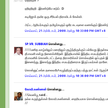
தெரியுமா ?
ஹிஹிஹி ..இரண்டுமே சுடும். :D
கடிஜோக் தவிர ஒரு சீரியஸ் திராவிடக் கேள்வி.
அப்ப, ஆரியர்களும் தமிழர்களும் ஒரே கடவுளை வணங்கும் இரண்டு
செவ்வாய், 21 அக்டோபர், 2008 அன்று 10:33:00 PM GMT+8
SP.VR. SUBBIAH
சொன்னது…
////மனித வாழ்விலும் மனதிலும் சூழ்ந்திருக்கும் பல்வேறு இருள்
தீபாவளி என்று நினைக்கிறேன். இந்தியாவில் இந்திய சமயத்தின
தீபாவளிக் கொண்டாட்டத்தை நிராகரிக்கச் சொல்வதில் ஒப்புதல் இ
இணைந்து, இசைந்து இந்திய சமயத்தினராக இருப்பவர்கள் தானே
கொன்னுட்டீங்க தலைவரே! எழுந்திருப்பதற்கு பத்து நாட்கள் ஆகும்!:
செவ்வாய், 21 அக்டோபர், 2008 அன்று 10:38:00 PM GMT+8
கோவி.கண்ணன்
சொன்னது…
//வெண்பூ said...
நல்ல கருத்துக்கள் கோவி.கண்ணன். தைரியமாக சொன்னதற்கு பாரா
//