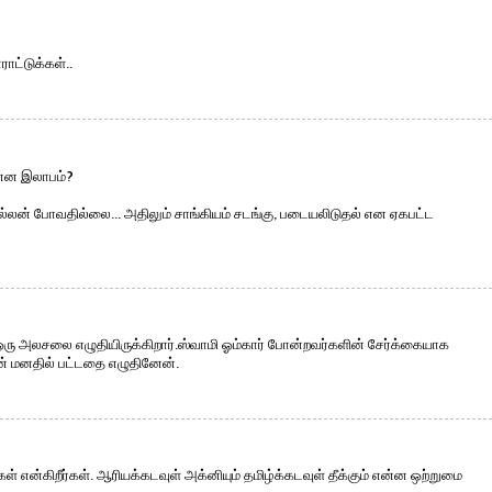
ட்டுக்கள்..
ன்ன இலாபம்?
்லன் போவதில்லை... அதிலும் சாங்கியம் சடங்கு, படையலிடுதல் என ஏகபட்ட
ஒரு அலசலை எழுதியிருக்கிறார்.ஸ்வாமி ஓம்கார் போன்றவர்களின் சேர்க்கையாக
ன் மனதில் பட்டதை எழுதினேன்.
் என்கிறீர்கள். ஆரியக்கடவுள் அக்னியும் தமிழ்க்கடவுள் தீக்கும் என்ன ஒற்றுமை