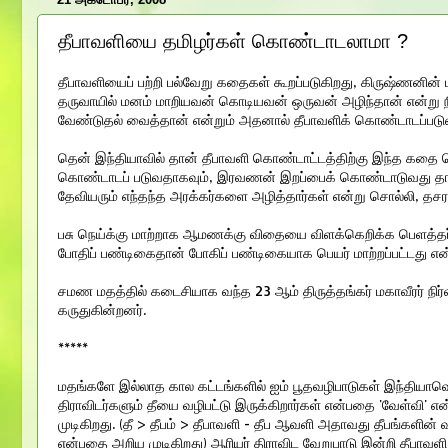
தீபாவளியை தமிழர்கள் கொண்டாடலாமா ?
தீபாவளியைப் பற்றி பல்வேறு கதைகள் கூறப்படுகிறது, கிருஷ்ணனி
தருவாயில் மனம் மாறியவன் கொடியவன் ஒருவன் அழிந்தான் என்று 
வேண்டுதல் வைத்தான் என்றும் அதனால் தீபாவளிக் கொண்டாடப்படு
தென் இந்தியாவில் தான் தீபாவளி கொண்டாட்டத்திற்கு இந்த கதை ச
கொண்டாடப் படுவதாகவும், இரவணன் இறப்பைக் கொண்டாடுவது தான் 
தேவியரும் எந்தந்த அரக்கர்களை அழித்தார்கள் என்று சொல்லி, தச
பசு நெய்க்கு மாற்றாக ஆமணக்கு விதையை விளக்கெறிக்க பெளத்
போதிப் பண்டிகைதான் போகிப் பண்டிகையாக பெயர் மாற்றப்பட்டது என்
சமண மதத்தில் கடைசியாக வந்த 23 ஆம் திருத்தங்கர் மகாவீரர் ந
கருதுகின்றனர்.
*****
மதங்களே இல்லாத கால கட்டங்களில் ஐம் பூதவழிபாடுகள் இந்தியாவெங்
திராவிடர்களும் தீயை வழிபட்டு இருக்கிறார்கள் என்பதை 'வேள்வி' எ
முடிகிறது. (தீ > தீபம் > தீபாவளி - தீப ஆவளி அதாவது தீபங்களின் 
என்பதை அறிய முடிகிறது) ஆரியர் திராவிட வேறுபாடு இன்றி தீபாவ