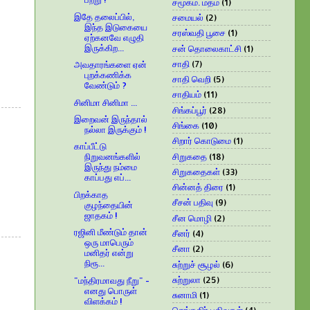
சமூகம். மதம்
(1)
இதே தலைப்பில்,
சமையல்
(2)
இந்த இடுகையை
சரஸ்வதி பூசை
(1)
ஏற்கனவே எழுதி
இருக்கிற...
சன் தொலைகாட்சி
(1)
சாதி
(7)
அவதாரங்களை ஏன்
புறக்கணிக்க
சாதி வெறி
(5)
வேண்டும் ?
சாதியம்
(11)
சினிமா சினிமா ...
சிங்கப்பூர்
(28)
இறைவன் இருந்தால்
சிங்கை
(10)
நல்லா இருக்கும் !
சிறார் கொடுமை
(1)
காப்பீட்டு
சிறுகதை
(18)
நிறுவனங்களில்
இருந்து நம்மை
சிறுகதைகள்
(33)
காப்பது எப்...
சின்னத் திரை
(1)
பிறக்காத
சீசன் பதிவு
(9)
குழந்தையின்
ஜாதகம் !
சீன மொழி
(2)
ரஜினி மீண்டும் தான்
சீனர்
(4)
ஒரு மாபெரும்
சீனா
(2)
மனிதர் என்று
நிரூ...
சுற்றுச் சூழல்
(6)
சுற்றுலா
(25)
"மந்திரமாவது நீறு" -
எனது பொருள்
சுனாமி
(1)
விளக்கம் !