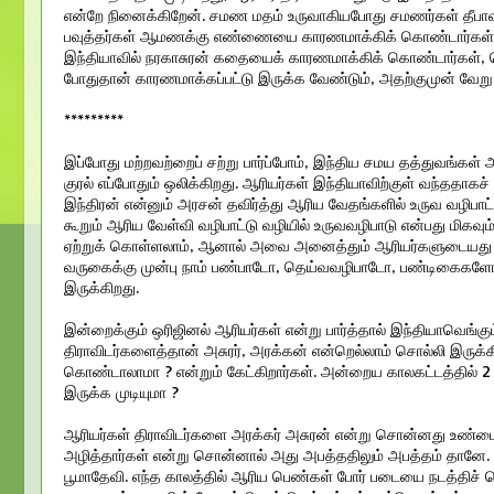
என்றே நினைக்கிறேன். சமண மதம் உருவாகியபோது சமணர்கள் தீபாவ
பவுத்தர்கள் ஆமணக்கு எண்ணையை காரணமாக்கிக் கொண்டார்கள்
இந்தியாவில் நரகாசுரன் கதையைக் காரணமாக்கிக் கொண்டார்கள்,
போதுதான் காரணமாக்கப்பட்டு இருக்க வேண்டும், அதற்குமுன் வேறு 
*********
இப்போது மற்றவற்றைப் சற்று பார்ப்போம், இந்திய சமய தத்துவங்
குரல் எப்போதும் ஒலிக்கிறது. ஆரியர்கள் இந்தியாவிற்குள் வந்ததாகச
இந்திரன் என்னும் அரசன் தவிர்த்து ஆரிய வேதங்களில் உருவ வழிபாட்ட
கூறும் ஆரிய வேள்வி வழிபாட்டு வழியில் உருவவழிபாடு என்பது மிகவ
ஏற்றுக் கொள்ளலாம், ஆனால் அவை அனைத்தும் ஆரியர்களுடையது என்று 
வருகைக்கு முன்பு நாம் பண்பாடோ, தெய்வவழிபாடோ, பண்டிகைகளோ
இருக்கிறது.
இன்றைக்கும் ஒரிஜினல் ஆரியர்கள் என்று பார்த்தால் இந்தியாவெங்கு
திராவிடர்களைத்தான் அசுரர், அரக்கன் என்றெல்லாம் சொல்லி இருக்க
கொண்டாலாமா ? என்றும் கேட்கிறார்கள். அன்றைய காலகட்டத்தில் 2 வ
இருக்க முடியுமா ?
ஆரியர்கள் திராவிடர்களை அரக்கர் அசுரன் என்று சொன்னது உண்ம
அழித்தார்கள் என்று சொன்னால் அது அபத்ததிலும் அபத்தம் தான
பூமாதேவி. எந்த காலத்தில் ஆரிய பெண்கள் போர் படையை நடத்திச் ச