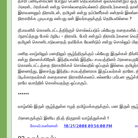
தசரா பண்டிகையின் போதும் பெண் தெய்வங்கள் ஒவ்வொன்றும் ஒரு அர
அசுரன், அரக்கன் என்று சொல்வதையெல்லாம் திராவிடர்களைத் தான் 
இராவணனும் திராவிடன், தமிழன் என்று நம்பினீர்கள் என்றால் இலங்க
நிராகரிக்க முடியாது என்பது ஏன் இவர்களுக்குத் தெரியவில்லை ?
தீபாவளிக் கொண்டாட்டத்திற்குச் சொல்லப்படும் பல்வேறு கதைகள
ஆராய்ந்தது போல் ஆரிய - திராவிட போர் என்றும் திராவிடர்களை
தமிழன் கொண்டாடுவதைத் தவிர்க்க வேண்டும் என்று சொல்லும் மிதம
மனித வாழ்விலும் மனதிலும் சூழ்ந்திருக்கும் பல்வேறு இருள்கள் நீ
என்று நினைக்கிறேன். இந்தியாவில் இந்திய சமயத்தினர் அனைவருமே
கொண்டாட்டத்தை நிராகரிக்கச் சொல்வதில் ஒப்புதல் இல்லை. தமிழர்
இணைந்து, இசைந்து இந்திய சமயத்தினராக இருப்பவர்கள் தானே.
பிடிக்காதவர்கள் கதைகளை நிராகரிக்கலாம். எல்லாமே பார்பன சூழ்
நாமே ஏமாற்றிக் கொள்வதற்கு ஒப்பாகும்.
******
வாழ்வில் இருள் சூழ்ந்துள்ள ஈழத் தமிழ்மக்களுக்கும், மன இருள் சூழ்
அனைருக்கும் இனிய தீபத் திருநாள் வாழ்த்துக்கள் !
பதிவர்:
கோவி.கண்ணன்
at
10/21/2008 09:56:00 PM
தொகுப்பு :
க