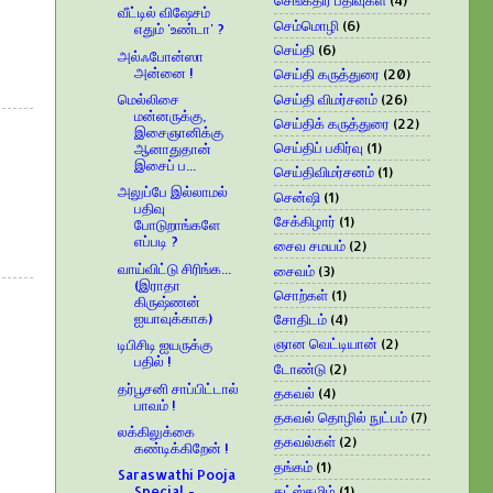
செங்கதிர் பதிவுகள்
(4)
வீட்டில் விஷேசம்
செம்மொழி
(6)
எதும் 'உண்டா' ?
செய்தி
(6)
அல்ஃபோன்ஸா
அன்னை !
செய்தி கருத்துரை
(20)
செய்தி விமர்சனம்
(26)
மெல்லிசை
மன்னருக்கு,
செய்திக் கருத்துரை
(22)
இசைஞானிக்கு
செய்திப் பகிர்வு
(1)
ஆனாதுதான்
இசைப் ப...
செய்திவிமர்சனம்
(1)
அலுப்பே இல்லாமல்
சென்ஷி
(1)
பதிவு
சேக்கிழார்
(1)
போடுறாங்களே
எப்படி ?
சைவ சமயம்
(2)
வாய்விட்டு சிரிங்க...
சைவம்
(3)
(இராதா
சொற்கள்
(1)
கிருஷ்ணன்
ஐயாவுக்காக)
சோதிடம்
(4)
ஞான வெட்டியான்
(2)
டிபிசிடி ஐயருக்கு
பதில் !
டோண்டு
(2)
தர்பூசனி சாப்பிட்டால்
தகவல்
(4)
பாவம் !
தகவல் தொழில் நுட்பம்
(7)
லக்கிலுக்கை
தகவல்கள்
(2)
கண்டிக்கிறேன் !
தங்கம்
(1)
Saraswathi Pooja
தட்ஸ்தமிழ்
(1)
Special -