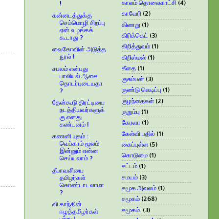
காலம் தொலைகாட்சி
(4)
!
காவேரி
(2)
கன்னடத்துக்கு
செம்மொழி சிறப்பு
கிணறு
(1)
ஏன் வழங்கக்
கிரிக்கெட்
(3)
கூடாது ?
கிறித்துவம்
(1)
வைகோவின் அடுத்த
நூல் !
கிறிஸ்மஸ்
(1)
கீதை
(1)
சபலம் என்பது
பாலியல் ஆசை
குசும்பன்
(3)
தொடர்புடையதா
குண்டு வெடிப்பு
(1)
?
குழந்தைகள்
(2)
தேன்கூடு திரட்டியை
நடத்தியவர்களுக்
குறும்பு
(1)
கு எனது
கேரளா
(1)
கண்டனம் !
கேள்வி பதில்
(1)
கணனி யுகம் :
வெப்காம் மூலம்
கைப்புள்ள
(5)
இன்னும் என்ன
கொடுமை
(1)
செய்யலாம் ?
சட்டம்
(1)
தீபாவளியை
சமயம்
(3)
தமிழர்கள்
கொண்டாடலாமா
சமூக அவலம்
(1)
?
சமூகம்
(268)
வி.காந்தின்
சமூகம்.
(3)
ஈழத்தமிழர்கள்
பற்று !