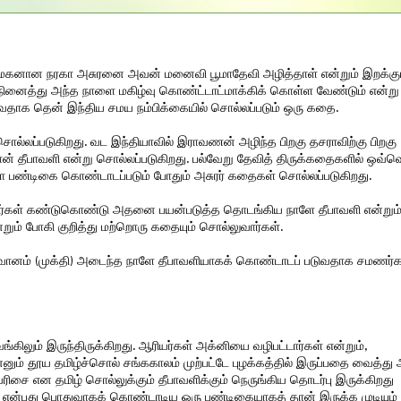
ன் மகனான நரகா அசுரனை அவன் மனைவி பூமாதேவி அழித்தாள் என்றும் இறக்கு
நினைத்து அந்த நாளை மகிழ்வு கொண்ட்டாட்மாக்கிக் கொள்ள வேண்டும் என்று
வதாக தென் இந்திய சமய நம்பிக்கையில் சொல்லப்படும் ஒரு கதை.
ொல்லப்படுகிறது. வட இந்தியாவில் இராவணன் அழிந்த பிறகு தசராவிற்கு பிறகு
தீபாவளி என்று சொல்லப்படுகிறது. பல்வேறு தேவித் திருக்கதைகளில் ஒவ்
ரா பண்டிகை கொண்டாடப்படும் போதும் அசுரர் கதைகள் சொல்லப்படுகிறது.
தர்கள் கண்டுகொண்டு அதனை பயன்படுத்த தொடங்கிய நாளே தீபாவளி என்றும
றும் போகி குறித்து மற்றொரு கதையும் சொல்லுவார்கள்.
ிர்வானம் (முக்தி) அடைந்த நாளே தீபாவளியாகக் கொண்டாடப் படுவதாக சமணர்க
கிலும் இருந்திருக்கிறது. ஆரியர்கள் அக்னியை வழிபட்டார்கள் என்றும்,
ன்னும் தூய தமிழ்ச்சொல் சங்ககாலம் முற்பட்டே புழக்கத்தில் இருப்பதை வைத்து
வரிசை என தமிழ் சொல்லுக்கும் தீபாவளிக்கும் நெருங்கிய தொடர்பு இருக்கிறது
ளி என்பது பொதுவாகக் கொண்டாடிய ஒரு பண்டிகையாகத் தான் இருக்க முடியும்