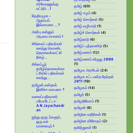
சர்வேஷனுக்கு
தமிழ்
(69)
மட்டும் ...!
தமிழ் ஈழம்
(4)
தேதிமமுக -
தமிழ் சொற்கள்
(5)
ஆதாயம்
இல்லாமலா ... ?
தமிழ் வழிபாடு
(1)
அன்பு என்னும்
தமிழ்ச் சொற்கள்
(4)
அடிமை சாசனம் !
தமிழ்நாடு
(6)
சிங்கைப் பதிவர்கள்
தமிழ்ப் புத்தாண்டு
(5)
கலந்து கொண்ட
தமிழ்மணம்
(12)
தொலைக்காட்சி
நிகழ்...
தமிழ்மணம் விருது 2008
(1)
சிங்கப்பூர்
தமிழ்தொலைக்கா
தமிழக அரசியல்
(24)
ட்சியில் பதிவர்கள்
தமிழக சட்டமன்ற தேர்தல்
கலந்து...
2011
(10)
தமிழன் என்றால்
தமிழகம்
(14)
இளிச்ச வாயனா ?
தமிழர்
(5)
வலைப்பதிவாளர்
தமிழறிவோம்
(1)
பயோடேட்டா :
A.N.Jayachandr
தமிழன்
(8)
an
தமிழின எதிரிகள்
(1)
ஐந்து குருடர்களும்,
தமிழின விரோதம்
(2)
ஒரு கல்
யானையும் !
தலித்துகள்
(1)