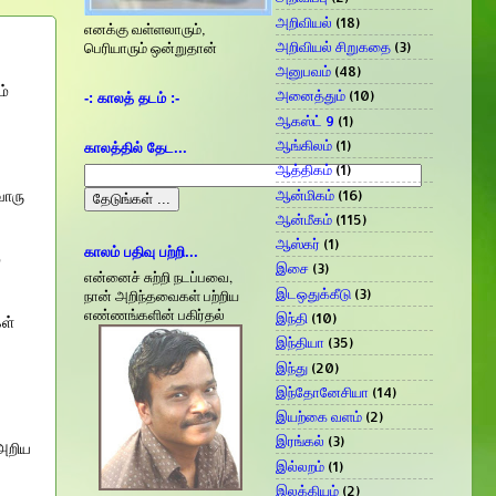
அறிவியல்
(18)
எனக்கு வள்ளலாரும்,
அறிவியல் சிறுகதை
(3)
பெரியாரும் ஒன்றுதான்
அனுபவம்
(48)
ம்
அனைத்தும்
(10)
-: காலத் தடம் :-
ஆகஸ்ட் 9
(1)
ஆங்கிலம்
(1)
காலத்தில் தேட...
ஆத்திகம்
(1)
ஆன்மிகம்
(16)
வொரு
ஆன்மீகம்
(115)
ஆஸ்கர்
(1)
காலம் பதிவு பற்றி...
்
இசை
(3)
என்னைச் சுற்றி நடப்பவை,
இடஒதுக்கீடு
(3)
நான் அறிந்தவைகள் பற்றிய
எண்ணங்களின் பகிர்தல்
இந்தி
(10)
ள்
இந்தியா
(35)
இந்து
(20)
இந்தோனேசியா
(14)
இயற்கை வளம்
(2)
இரங்கல்
(3)
 அறிய
இல்லறம்
(1)
இலக்கியம்
(2)