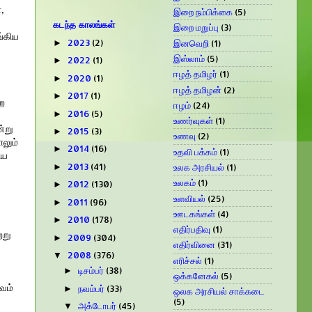
,
இறை நம்பிக்கை
(5)
கடந்த காலங்கள்
இறை மறுப்பு
(3)
்கிய
2023
(2)
இனவெறி
(1)
►
இஸ்லாம்
(5)
2022
(1)
►
ஈழத் தமிழர்
(1)
2020
(1)
►
ஈழத் தமிழன்
(2)
2017
(1)
►
்ற
ஈழம்
(24)
2016
(5)
►
,
உணர்வுகள்
(1)
ன்று
2015
(3)
►
உணவு
(2)
ாலும்
2014
(16)
►
உதவி பக்கம்
(1)
ிய
2013
(41)
உலக அரசியல்
(1)
►
உலகம்
(1)
2012
(130)
►
உளவியல்
(25)
2011
(96)
►
ஊடகங்கள்
(4)
2010
(178)
►
எதிர்பதிவு
(1)
்று
2009
(304)
►
எதிர்வினை
(31)
2008
(376)
▼
எரிச்சல்
(1)
டிசம்பர்
(38)
►
ஒக்கனேகல்
(5)
வம்
நவம்பர்
(33)
►
ஒலக அரசியல் சாக்கடை
(5)
அக்டோபர்
(45)
▼