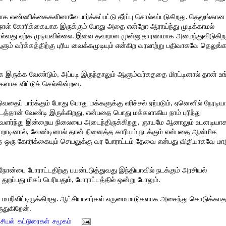
 எண்ணிக்கைகளினாலே பார்க்கப்பட்டு தீர்ப்பு சொல்லப்படுகிறது. தெலுங்கான
நாள் கோரிக்கையாக இருக்கும் போது அதை என்றோ ஆராய்ந்து முடிக்காமல்
 சொல்வது ஏற்க முடியவில்லை. இவை தவறான முன்னுதாரணமாக அமைந்துவிடுகிற
் வர்க்கத்திற்கு புரிய வைக்கமுடியும் என்கிற வரலாற்று பதிவாகவே தெலுங
 இருக்க வேண்டும், அப்படி இருந்தாலும் ஆளும்வர்கததை மிரட்டினால் தான் உங
களாக விட்டுச் செல்கின்றன.
ுவதைப் பார்க்கும் போது பொது மக்களுக்கு எரிச்சல் ஏற்படும், ஏனெனில் நேரடி
ாடத்தான் வேண்டி இருக்கிறது, என்பதை பொது மக்களாகிய நாம் புரிந்து
 வளர்ந்து இன்றைய நிலையை அடைந்திருக்கிறது, ஞாயமே ஆனாலும் உடனடியா
றாடினால், வேண்டினால் தான் நினைத்த காரியம் நடக்கும் என்பதை ஆன்மிக
ந்த ஒரு கோரிக்கையும் செயலுக்கு வர போராட்டம் தேவை என்பது விதியாகவே மா
ன்பை போராட்டதிற்கு பயன்படுத்துவது இந்தியாவில் நடக்கும் அரசியல்
றப்பது மிகப் பெரியதும், போராட்டத்தில் ஒன்று போலும்.
ாக மாறிவிட்டிருக்கிறது. ஆட்சியாளர்கள் எருமைமாடுகளாக அசைந்து கொடுக்கா
ுதுகிறேன்.
சியல்
,
கட்டுரைகள்
,
சமூகம்