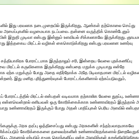
்புகளில் இது பரவலாக நடைமுறையில் இருக்கிறது, ஆண்கள் தற்கொலை செய்து
 இல்ல அமைப்புகளில் வழமையாக நடப்பவை. தன்னை வருத்திக் கொண்டேனும்
ன் இறுதி முடிவா என்பது இன்னும் உளவியல் சிக்கலாகவே இருக்கிறது. ஞாய
 போது இத்தகைய மிரட்டல் வழிகள் கைகொடுக்கிறது என்பது பரவலான உணர்வு
ு சத்தியாகிரக போராட்டமாக இருந்தாலும் சரி, இன்றைய வேலை புறக்கணிப்பு
ை மிரட்டல் கருவிகளாக இருக்கிறது என்பதை மறுக்க முடியாது என்றே
ாக ஏற்க மறுக்கும் போது அதை எதிர்நோக்க அதே பிடிவாதமான மிரட்டல் வழி
ின்றனர். இது மனித புரிந்துணர்வுகள் போராட்டங்களினால் ஏற்கப்படுவதும்,
ப் போராட்டத்தில் மிரட்டல் என்பதன் வடிவமாக தற்காலிக வேலை துறப்பு, உண்ண
து என்னவென்றால் எளியவன் ஒரு கோரிக்கைக்காக உண்ணாவிரதம் இருந்தால் 
்வாறு உண்ணாவிரதம் இருக்கும் போது அதன் பாதிப்புகள் பெரிய அளவில் என்பதா
களுக்கு அரசு தரப்பு ஒத்திசைப்பது என்பது அரசுகளின் சந்தர்பவாதமாகவே
்கணிக்கப்படும் கோரிக்கைகளை தலைவர்களின் உண்ணாவிரதங்களால் நிறைவேறுக
்பு, அதனால் ஏற்படும் சமூக கொந்தளிப்பு என்ற அளவிற்குள் சுறுங்கிவிடுகிறது