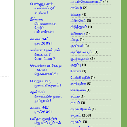
காலம் தொலைகாட்சி
(4)
பெண்ணுடலால்
காவேரி
(2)
வளர்க்கப்படும்
சாதீயம் !
கிணறு
(1)
இல்லாத
கிரிக்கெட்
(3)
பிராமணனைத்
கிறித்துவம்
(1)
தேடும்
பார்பனர்கள் !
கிறிஸ்மஸ்
(1)
கலவை 14/
கீதை
(1)
டிச/2009 !
குசும்பன்
(3)
உண்ணா நோன்புகள்
குண்டு வெடிப்பு
(1)
மிரட்டலா ?
குழந்தைகள்
(2)
போராட்டமா ?
குறும்பு
(1)
செய்திகள் வாசிப்பது
...(காலம்
கேரளா
(1)
தொலைகாட்சி)
கேள்வி பதில்
(1)
பொதுவுடமை,
கைப்புள்ள
(5)
முதலாளித்துவம் !
கொடுமை
(1)
ஆன்மிகம்
மிகைப்படுத்துதல்,
சட்டம்
(1)
தூற்றுதல் !
சமயம்
(3)
கலவை 08/
சமூக அவலம்
(1)
டிச/2009 !
சமூகம்
(268)
புனிதக் குளத்தின்
சமூகம்.
(3)
மீது வீசப்படும் கல்