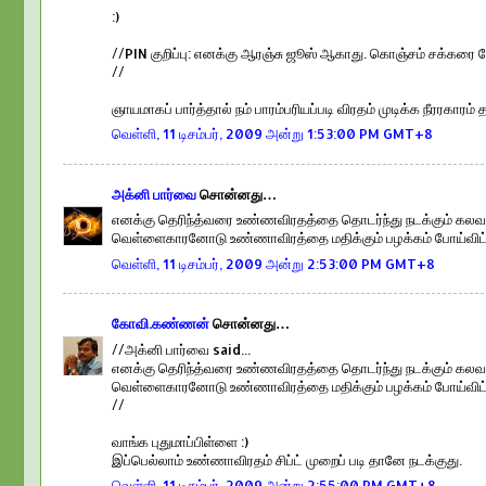
:)
//PIN குறிப்பு: எனக்கு ஆரஞ்சு ஜூஸ் ஆகாது. கொஞ்சம் சக்கரை ச
//
ஞாயமாகப் பார்த்தால் நம் பாரம்பரியப்படி விரதம் முடிக்க நீரரகாரம் த
வெள்ளி, 11 டிசம்பர், 2009 அன்று 1:53:00 PM GMT+8
அக்னி பார்வை
சொன்னது…
எனக்கு தெரிந்த்வரை உண்ணவிரதத்தை தொடர்ந்து நடக்கும் கலவர
வெள்ளைகாரனோடு உண்ணாவிரத்தை மதிக்கும் பழக்கம் போய்விட்ட
வெள்ளி, 11 டிசம்பர், 2009 அன்று 2:53:00 PM GMT+8
கோவி.கண்ணன்
சொன்னது…
//அக்னி பார்வை said...
எனக்கு தெரிந்த்வரை உண்ணவிரதத்தை தொடர்ந்து நடக்கும் கலவர
வெள்ளைகாரனோடு உண்ணாவிரத்தை மதிக்கும் பழக்கம் போய்விட்ட
//
வாங்க புதுமாப்பிள்ளை :)
இப்பெல்லாம் உண்ணாவிரதம் சிப்ட் முறைப் படி தானே நடக்குது.
வெள்ளி, 11 டிசம்பர், 2009 அன்று 2:55:00 PM GMT+8