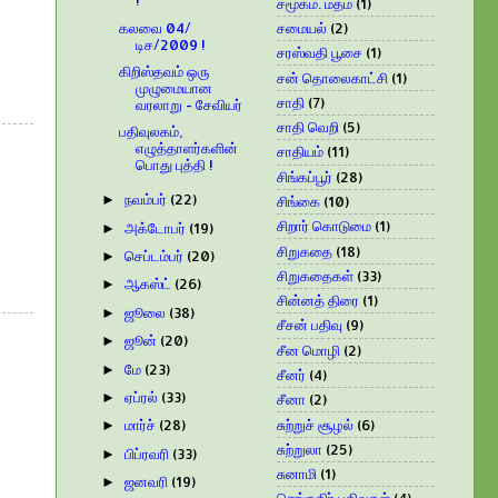
!
சமூகம். மதம்
(1)
கலவை 04/
சமையல்
(2)
டிச/2009 !
சரஸ்வதி பூசை
(1)
கிறிஸ்தவம் ஒரு
சன் தொலைகாட்சி
(1)
முழுமையான
சாதி
(7)
வரலாறு - சேவியர்
சாதி வெறி
(5)
பதிவுலகம்,
எழுத்தாளர்களின்
சாதியம்
(11)
பொது புத்தி !
சிங்கப்பூர்
(28)
நவம்பர்
(22)
சிங்கை
(10)
►
சிறார் கொடுமை
(1)
அக்டோபர்
(19)
►
சிறுகதை
(18)
செப்டம்பர்
(20)
►
சிறுகதைகள்
(33)
ஆகஸ்ட்
(26)
►
சின்னத் திரை
(1)
ஜூலை
(38)
►
சீசன் பதிவு
(9)
ஜூன்
(20)
►
சீன மொழி
(2)
மே
(23)
►
சீனர்
(4)
ஏப்ரல்
(33)
►
சீனா
(2)
சுற்றுச் சூழல்
(6)
மார்ச்
(28)
►
சுற்றுலா
(25)
பிப்ரவரி
(33)
►
சுனாமி
(1)
ஜனவரி
(19)
►