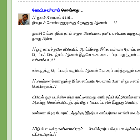
கோவி.கண்ணன்
சொன்னது…
// துளசி கோபால் said...
நிறையச் சொல்லணுமுன்னு தோணுது.ஆனால்.......//
துளசி அம்மா, நீங்க தான் சமூக அரசியலை தனிப் பதிவாக எழுதுவத
தவறு அல்ல.
//ஒரு காலத்துலே வீடுகளில் ஆரம்பிச்சது இந்த உண்ணா நோன்புக
ரொம்பக் கொஞ்சம். ஆனால் இதுவே கணவன் சாப்புட மறுத்தால் ..
என்னவோ!)//
உங்களுக்கு ரொம்பவும் தைரியம். ஆனால் அவரைப் பார்த்தாலும் 
//வெள்ளைக்காரனுக்கு இந்த சாப்பாடு வேணாம் போ'' ன்னு சொல்லி 
மெயில்தான்.//
விவேக் ஒரு படத்தில எந்த நாட்டிலாவது 'காரி துப்பி திட்டுறாங்கள
அடின்னு சொல்ல்படுவது், புஷ் மீது எறியப்பட்டதில் இருந்து வெளி ந
உண்ணா விரத போராட்டத்துக்கு இந்தியா காப்புரிமை வாங்கி வைத்த
//இப்போ அதே உண்ணாவிரதம்..... கேலிக்குரிய விஷயமா ஆக்கப்ப
விட்டுடறேன்.//