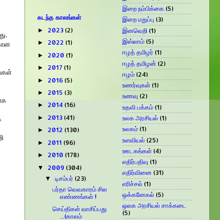
இறை நம்பிக்கை
(5)
கடந்த காலங்கள்
இறை மறுப்பு
(3)
2023
(2)
இனவெறி
(1)
►
து.
இஸ்லாம்
(5)
2022
(1)
►
்கான
ஈழத் தமிழர்
(1)
2020
(1)
►
ஈழத் தமிழன்
(2)
2017
(1)
►
்கள்
ஈழம்
(24)
2016
(5)
►
உணர்வுகள்
(1)
2015
(3)
►
உணவு
(2)
யாக
2014
(16)
►
உதவி பக்கம்
(1)
2013
(41)
உலக அரசியல்
(1)
►
க
உலகம்
(1)
2012
(130)
►
றி
உளவியல்
(25)
2011
(96)
►
ஊடகங்கள்
(4)
2010
(178)
►
எதிர்பதிவு
(1)
2009
(304)
▼
எதிர்வினை
(31)
டிசம்பர்
(23)
▼
எரிச்சல்
(1)
பர்தா வெவகாரம் சில
த
ஒக்கனேகல்
(5)
எண்ணங்கள் !
ஒலக அரசியல் சாக்கடை
செய்திகள் வாசிப்பது
(5)
...(காலம்