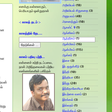
அறிவியல்
(18)
எனக்கு வள்ளலாரும்,
அறிவியல் சிறுகதை
(3)
பெரியாரும் ஒன்றுதான்
அனுபவம்
(48)
அனைத்தும்
(10)
-: காலத் தடம் :-
ஆகஸ்ட் 9
(1)
மான
ஆங்கிலம்
(1)
காலத்தில் தேட...
ஆத்திகம்
(1)
ஆன்மிகம்
(16)
ஆன்மீகம்
(115)
ஆஸ்கர்
(1)
காலம் பதிவு பற்றி...
களை
இசை
(3)
என்னைச் சுற்றி நடப்பவை,
இடஒதுக்கீடு
(3)
நான் அறிந்தவைகள் பற்றிய
எண்ணங்களின் பகிர்தல்
இந்தி
(10)
ா
இந்தியா
(35)
அவன்
இந்து
(20)
ல்
இந்தோனேசியா
(14)
இயற்கை வளம்
(2)
இரங்கல்
(3)
இல்லறம்
(1)
ிறது
.
இலக்கியம்
(2)