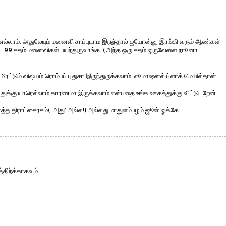
 எல்லாம். அதுலேயும் மனைவி சாப்புடாம இருந்தால் ஐயோன்னு இரங்கி வரும் ஆண்கள்
... 99 சதம் மனைவிகள் பயந்துருவாங்க. ( அந்த ஒரு சதம் ஒருவேளை நானோ
ரட்டும் விஷயம் ரொம்பப் புதுசா இருந்துருக்கலாம். எமோஷனல் ப்ளாக் மெயில்தான்.
துக்கு யாரெல்லாம் காரணமா இருக்கலாம் என்பதை உங்க ஊகத்துக்கு விட்டுடறேன்.
்த்த திராட்சைரசம்( 'அது' அல்ல!) அல்லது மாதுளம்பழம் ஜூஸ் ஓக்கே.
்திற்க்காகவும்