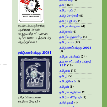
தமிழ்
(69)
தமிழ் ஈழம்
(4)
தமிழ் சொற்கள்
(5)
தமிழ் வழிபாடு
(1)
சுயதேடல், பகுத்தறிவு,
தமிழ்ச் சொற்கள்
(4)
ஆன்மீகம் பிரிவில்
தமிழ்நாடு
(6)
விருதுபெற்ற கட்டுரையை
தமிழ்ப் புத்தாண்டு
(5)
படிக்க மேலே படத்தின் மீது
அழுத்துங்கள் !
தமிழ்மணம்
(12)
தமிழ்மணம் விருது 2008
(1)
தமிழ்மணம் விருது 2009 !
தமிழக அரசியல்
(24)
தமிழக சட்டமன்ற தேர்தல்
2011
(10)
தமிழகம்
(14)
தமிழர்
(5)
தமிழறிவோம்
(1)
தமிழன்
(8)
தமிழின எதிரிகள்
(1)
தமிழின விரோதம்
(2)
ஐரோப்பிய பயணக்
கட்டுரை(தொடர்)
தலித்துகள்
(1)