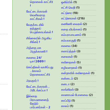
தொலைக் காட்சி)
ஒலிம்பிக்
(1)
!
கட்சி வெறி
(1)
வேட்டைக்காரன்
கட்டுரை
(18)
வெளிவராத
கட்டுரைகள்
(216)
காட்சிகள் !
கணிணி வைரஸ்
(2)
வேதக்கடலில்
தத்துவப்
கதை விமர்சனம்
(1)
பெருங்காயங்கள் !
கம்பராமாயணம்
(1)
சிங்கையில் அழகிய
கம்பவாருதி
(1)
சிங்கர் !
கலவை
(34)
அத்தை மக
கலாய்த்தல்
(3)
அருக்காணி !
கலைகள்
(1)
கலவை 24/
டிச/2009 !
கவிதைகள்
(5)
செய்திகள் வாசிப்பது
கழிவறைகள்
(1)
...(காலம்
கன்றாவிக் கவிதைகள்
(1)
தொலைகாட்சி)
கன்னடம்
(2)
அவதார் !
கனடா
(2)
வேட்டைக்காரன்...
காங்கிரஸ்
(3)
அடேங்கப்பா !
காணாமல் போனவை
(2)
இல்லாத
பிராமணனைத்
காப்பீடு
(1)
தேடும்
காலம்
(1)
பார்பனர்கள் - 2