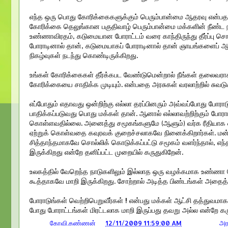
எந்த ஒரு பொது கோரிக்கைகளுக்கும் பெரும்பான்மை ஆதரவு என்பதாக
கோரிக்கை தெலுங்கான பகுதிவாழ் பெரும்பான்மை மக்களின் நீண்ட 
உண்ணாவிரதம், கடுமையான போராட்டம் வரை காந்திருந்து தீர்ப்பு
போராடினால் தான், கடுமையாகப் போராடினால் தான் ஞாயங்களைப் ஆளும
நிகழ்வுகள் நடந்து கொண்டிருக்கிறது.
உங்கள் கோரிக்கைகள் தீர்க்கபட வேண்டுமென்றால் நீங்கள் தலைவராக
கோரிக்கையை சாதிக்க முடியும். என்பதை அரசுகள் வரலாற்றில் சுவடு
எப்போதும் எதாவது ஒன்றிற்கு எல்லா தரப்பினரும் அவ்வப்போது போராட
பாதிக்கப்படுவது பொது மக்கள் தான். ஆனால் எல்லாவற்றிற்கும் போர
கொள்ளவதில்லை. அனைத்து சமூகங்களுமே (ஆளும்) வர்க ரீதியாக
ஏற்றுக் கொள்வதை கவுரவக் குறைச்சலாகவே நினைக்கிறார்கள். மன்
சித்தாந்தமாகவே சொல்லிக் கொடுக்கப்பட்டு சமூகம் வளர்ந்தால், எ
இருக்கிறது என்றே தனிப்பட்ட முறையில் கருதுகிறேன்.
உலகத்தில் வேறெந்த நாடுகளிலும் இல்லாத ஒரு வழக்கமாக உண்ணா நோ
கூத்தாகவே மாறி இருக்கிறது. சோற்றால் அடித்த பிண்டங்கள் அதைத் து
போராடுங்கள் வெற்றிபெறுவீர்கள் ! என்பது மக்கள் ஆட்சி தத்துவம
போது போராட்டங்கள் மிரட்டலாக மாறி இருப்பது தவறு அல்ல என்றே கர
பதிவர்:
கோவி.கண்ணன்
at
12/11/2009 11:59:00 AM
தொகுப்பு :
அர