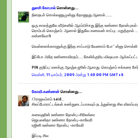
துளசி கோபால்
சொன்னது…
நிறையச் சொல்லணுமுன்னு தோணுது.ஆனால்.......
ஒரு காலத்துலே வீடுகளில் ஆரம்பிச்சது இந்த உண்ணா நோன்புகள்
ரொம்பக் கொஞ்சம். ஆனால் இதுவே கணவன் சாப்புட மறுத்தால் ..
என்னவோ!)
வெள்ளைக்காரனுக்கு இந்த சாப்பாடு வேணாம் போ'' ன்னு சொல்லி மி
இப்போ அதே உண்ணாவிரதம்..... கேலிக்குரிய விஷயமா ஆக்கப்பட்ட
PIN குறிப்பு: எனக்கு ஆரஞ்சு ஜூஸ் ஆகாது. கொஞ்சம் சக்கரை சேர
வெள்ளி, 11 டிசம்பர், 2009 அன்று 1:40:00 PM GMT+8
கோவி.கண்ணன்
சொன்னது…
//ராஜவம்சம் said...
சிலப்போராட்டங்கள் கண்துடைப்பாகவும் நடந்துள்ளது சில விளம்பரத
கலைஞரின் உண்ணா நோன்பு-சிரிலங்கா
ஜெயலலிதா உண்ணா நோன்பு-காவேரி
ரஜினி உண்ணா நோன்பு -காவேரி
இப்படி சில