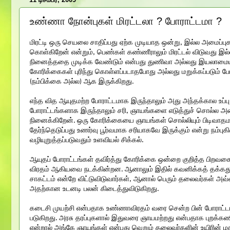
உண்ணா நோன்புகள் மிரட்டலா ? போராட்டமா ?
மிரட்டி ஒரு செயலை சாதிப்பது ஏற்க முடியாத ஒன்று, இல்ல அமைப
கொள்கிறேன் என்றும், பெண்கள் கண்ணீராலும் மிரட்டல் விடுவது
நினைத்ததை முடிக்க வேண்டும் என்பது துணிவா அல்லது இயலாமையி
கோரிக்கைகள் புரிந்து கொள்ளப்படாதபோது அல்லது மறுக்கப்படும்
(நம்பிக்கை அல்ல) ஆக இருக்கிறது.
எந்த வித ஆயுதமற்ற போராட்டமாக இருந்தாலும் அது அந்தக்கால உப்ப
போராட்டங்களாக இருந்தாலும் சரி, ஞாயங்களை எடுத்துச் சொல்ல அவ
நினைக்கிறேன். ஒரு கோரிக்கையை ஞாயங்கள் சொல்லியும் பிடிவாதம
தேர்ந்தெடுப்பது உணர்வு பூர்வமாக சரியாகவே இருக்கும் என்று நம்புக
வழியுறுத்தப்படுவதும் உளவியல் சிக்கல்.
ஆயுதப் போராட்டங்கள் தவிர்த்து கோரிக்கை ஒன்றை குறித்த பிறவகை
விரதம் ஆகியவை நடக்கின்றன. ஆனாலும் இதில் கவனிக்கத் தக்க
சாகட்டம் என்றே விட்டுவிடுவார்கள், ஆனால் பெரும் தலைவர்கள் அவ
அதற்கான உடனடி பலன் கிடைத்துவிடுகிறது.
கடைசி முயற்சி என்பதாக உண்ணாவிரதம் வரை சென்ற பின் போராட்டங்
படுகிறது. அரசு தரப்புகளால் இதுவரை ஞாயமற்றது என்பதாக புறக
என்றால் அங்கே ஞாயங்கள் என்பது வெறும் தலைவர்களின் உயிரின் மதிப