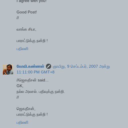
I agree with you!
Good Post!
//
வாங்க சிபா,
பாராட்டுக்கு நன்றி !
பதிலளி
கோவி.கண்ணன்
ஞாயிறு, 9 செப்டம்பர், 2007 அன்று
11:11:00 PM GMT+8
//ஜெகதீசன் said...
GK,
நல்ல அலசல். பதிவுக்கு நன்றி.
//
ஜெகதீசன்,
பாராட்டுக்கு நன்றி !
பதிலளி