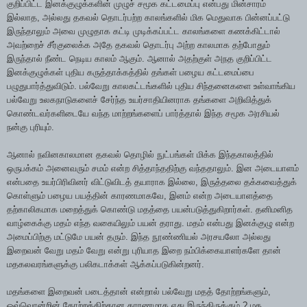
குறிப்பிட்ட இனக்குழுக்களின் முழுச் சமூக கட்டமைப்பு என்பது மின்சாரம்
இல்லாத, அல்லது தகவல் தொடர்பற்ற காலங்களில் மிக மெதுவாக பின்னப்பட்டு
இருந்தாலும் அவை முழுதாக கட்டி முடிக்கப்பட்ட காலங்களை கணக்கிட்டால்
அவற்றைச் சீர்குலைக்க அதே தகவல் தொடர்பு அற்ற காலமாக தற்போதும்
இருந்தால் நீண்ட நெடிய காலம் ஆகும். ஆனால் அதற்குள் அநத குறிப்பிட்ட
இனக்குழுக்கள் புதிய கருத்தாக்கத்தில் தங்கள் பழைய கட்டமைப்பை
பழுதுபார்த்துவிடும். பல்வேறு காலகட்டங்களில் புதிய சிந்தனைகளை உள்வாங்கிய
பல்வேறு உலகநாடுகளைச் சேர்ந்த உயர்சாதியினராக தங்களை அறிவித்துக்
கொண்டவர்களிடையே வந்த மாற்றங்களைப் பார்த்தால் இந்த சமூக அரசியல்
நன்கு புரியும்.
ஆனால் நவினகாலமான தகவல் தொழில் நுட்பங்கள் மிக்க இந்தகாலத்தில்
ஒருபக்கம் அனைவரும் சமம் என்ற சித்தாந்ததிற்கு வந்ததாலும். இன அடையாளம்
என்பதை உயர்பிரிவினர் விட்டுவிடத் தயாராக இல்லை, இருத்தலை தக்கவைத்துக்
கொள்ளும் பழைய பயத்தின் காரணமாகவே, இனம் என்ற அடையாளத்தை
தற்காலிகமாக மறைத்துக் கொண்டு மதத்தை பயன்படுத்துகிறார்கள். தனிமனித
வாழ்கைக்கு மதம் எந்த வகையிலும் பயன் தராது. மதம் என்பது இனக்குழு என்ற
அமைப்பிற்கு மட்டுமே பயன் தரும். இந்த நூண்ணியல் அரசயலோ அல்லது
இறைவன் வேறு மதம் வேறு என்று புரியாத இறை நம்பிக்கையாளர்களே தான்
மதகலவரங்களுக்கு பலிகடாக்கள் ஆக்கப்படுகின்றனர்.
மதங்களை இறைவன் படைத்தான் என்றால் பல்வேறு மதத் தோற்றங்களும்,
ஒவ்வொன்றின் தோற்றத்திற்கான காரணமாக எது இருந்திருக்கும் ? மத