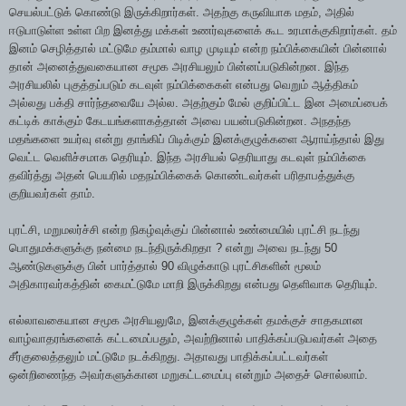
செயல்பட்டுக் கொண்டு இருக்கிறார்கள். அதற்கு கருவியாக மதம், அதில்
ஈடுபாடுள்ள உள்ள பிற இனத்து மக்கள் உணர்வுகளைக் கூட உரமாக்குகிறார்கள். தம்
இனம் செழித்தால் மட்டுமே தம்மால் வாழ முடியும் என்ற நம்பிக்கையின் பின்னால்
தான் அனைத்துவகையான சமூக அரசியலும் பின்னப்படுகின்றன. இந்த
அரசியலில் புகுத்தப்படும் கடவுள் நம்பிக்கைகள் என்பது வெறும் ஆத்திகம்
அல்லது பக்தி சார்ந்தவையே அல்ல. அதற்கும் மேல் குறிப்பிட்ட இன அமைப்பைக்
கட்டிக் காக்கும் கேடயங்களாகத்தான் அவை பயன்படுகின்றன. அநதந்த
மதங்களை உயர்வு என்று தாங்கிப் பிடிக்கும் இனக்குழுக்களை ஆராய்ந்தால் இது
வெட்ட வெளிச்சமாக தெரியும். இந்த அரசியல் தெரியாது கடவுள் நம்பிக்கை
தவிர்த்து அதன் பெயரில் மதநம்பிக்கைக் கொண்டவர்கள் பரிதாபத்துக்கு
குறியவர்கள் தாம்.
புரட்சி, மறுமலர்ச்சி என்ற நிகழ்வுக்குப் பின்னால் உண்மையில் புரட்சி நடந்து
பொதுமக்களுக்கு நன்மை நடந்திருக்கிறதா ? என்று அவை நடந்து 50
ஆண்டுகளுக்கு பின் பார்த்தால் 90 விழுக்காடு புரட்சிகளின் மூலம்
அதிகாரவர்கத்தின் கைமட்டுமே மாறி இருக்கிறது என்பது தெளிவாக தெரியும்.
எல்லாவகையான சமூக அரசியலுமே, இனக்குழுக்கள் தமக்குச் சாதகமான
வாழ்வாதரங்களைக் கட்டமைப்பதும், அவற்றினால் பாதிக்கப்படுபவர்கள் அதை
சீர்குலைத்தலும் மட்டுமே நடக்கிறது. அதாவது பாதிக்கப்பட்டவர்கள்
ஒன்றிணைந்த அவர்களுக்கான மறுகட்டமைப்பு என்றும் அதைச் சொல்லாம்.