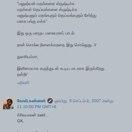
"மனுஷ்யன் மதங்களை ஸ்ருஷ்டிச்சு
மதங்கள் தெய்வங்களை ஸ்ருஷ்டிச்சு
மனுஷ்யனும் மதங்களும் தெய்வங்களும் சேர்ந்நு
மனசு பங்கு வச்சு"
இது ஒரு பழைய மலையாளப் பாடல்.
நான் சொல்ல நினைக்கறதை இது சொல்லுது. //
துளசியம்மா,
இனிமையாக கருத்துடன் கூடிய பாடலாக இருக்கீறது.
நன்றி/
பதிலளி
கோவி.கண்ணன்
ஞாயிறு, 9 செப்டம்பர், 2007 அன்று
11:10:00 PM GMT+8
//சிவபாலன் said...
GK,