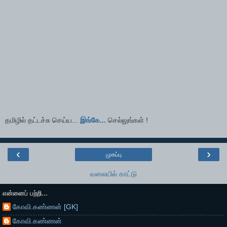
தமிழில் தட்டச்சு செய்ய...
இங்கே...
செல்லுங்கள் !
‹
›
முகப்பு
வலையில் காட்டு
என்னைப் பற்றி...
கோவி.கண்ணன் [GK]
கோவி.கண்ணன்