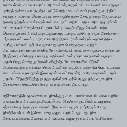
அரசியல்கள், சமூக போராட்ட அரசியல்கள், அதன் கட்டமைப்புகள் என எதுவுமே
புனிதத் தன்மை வாய்ந்ததோ, ஒட்டுமொத்த உலக அமைப்புகளுக்கு சுதந்திரம்
தருவது என்பதல்ல.இவை மற்றவர்களை ஒடுக்குதல் அல்லது தமது ஆளுமையை
நிலைநிறுத்திக் கொள்ளுதல் என்பவை தாம். அதில் பாதிப்பு அடைந்து தங்கள்
கட்டமைபுகள் சிதைக்கப்பட்டதாக பின்பு அதைப் புரிந்து கொண்ட மற்ற
இனக்குழுக்கள் அதிலிருந்து மீளுவதற்கு நடத்தும் மற்றொரு சமூக அரசியல்கள்
மற்றொரு கட்டமைப்பு. உதாரணம் ஆதிதிராவிடர்கள் என்னும் தென்னிந்திய
பழங்குடி மக்கள் ஆரியர் வருகைக்கு முன் பெளத்தத்தை ஏற்றுக்
கொண்டவர்களாகவும் கல்விக் கேள்விகளில் பிராமனர்களை ஒத்தவர்களாகவும்
இருந்தனர் என்கிறது வரலாற்று குறிப்புகள். பின்பு பிராமணர்களின் ஆளுமை,
அதன் பிறகு சென்ற நூற்றாண்டிலிருந்தே பிராமணர்களின் வீழ்ச்சி.
வெள்ளையருக்கு எதிரான தென் ஆப்ப்ரிக்க கருப்பின மக்களின் போராட்டங்கள்
என பலப்பல வரலாறுகள் இவைதான் உலகம் தோன்றி மனித குழுக்கள் முதன்
முதலில் பிரிந்ததிலிருந்து நடந்துவருகின்றன. தற்பொழுது இந்த சமூக இன
அரசியல்கள் வெட்டவெளிச்சமாகி வருவதைத் தொடர்ந்து,
எதிர்காலத்தில் மதங்களையும், இனக்குழு அடையாளங்களையும் அனைவருமே
புறக்கணிக்க ஆரம்பித்துவிடுவர். இவை அங்கொன்றும் இங்கொன்றுமாக
ஏற்கனவே நடந்துவருபவைதான். இது உலகம் தழுவி நடந்தேறும் போது
இவற்றினால் பயன் இல்லை என்ற சூழல் வரும் போது, மத, இன
அடையாளங்களை ஆசையாக அணிந்தவர்களும் தூக்கி போட்டுவிடுவார்கள்.