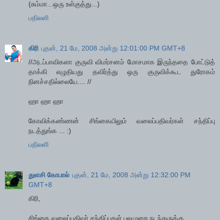
(சும்மா...ஒரு உள்குத்து...)
பதிலளி
கிரி
புதன், 21 மே, 2008 அன்று 12:01:00 PM GMT+8
//அடப்பாவிகளா குருவி விமர்சனம் மோசமாக இருந்ததை போட்டுத்
தாக்கி எழுதியது தவிர்த்து ஒரு குருவிக்கூட துரோகம்
நினச்சதில்லையே.... //
ஹா ஹா ஹா
கோவிக்கண்ணன் சிங்கையிலும் வலைப்பதிவர்கள் சந்திப்பு
நடத்துங்க ... :)
பதிலளி
துளசி கோபால்
புதன், 21 மே, 2008 அன்று 12:32:00 PM
GMT+8
கிரி,
சிங்கை வலைப்பதிவர் சந்திப்புகள் பலமுறை நடந்துருக்கு.