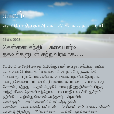
காலம்
எந்த விதியும் இதற்குள் அடக்கம், விதிகள் காலத்தால் மாறும் !
21 மே, 2008
சென்னை சந்திப்பு சுவையார்வ
தகவல்களுடன் சற்றுவிரிவாக.....
மே 18 ஆம் தேதி மாலை 5.10க்கு நான் எனது நண்பரின் காரில்
சென்னை மெரீனா கடற்கரையை அடைந்த போது....காந்தி
சிலைக்கு சற்று தொலைவில் கானா உலகநாதனின் நேரடியாக
கலந்து கொண்ட எய்ட்ஸ் விழிப்புணர்வு கடற்கரை முகாம் நடந்து
கொண்டிருந்தது...அதன் அருகில் காரை நிறுத்தினோம். பிறகு
காந்தி சிலை நோக்கி வந்தோம்... பாலபாரதியும் லக்கி லுக்கும்
நடுங்கியபடி நின்று கொண்டிருந்தனர்....அருகில்
சென்றதும்....பாசப்பிணைப்பில் கட்டித்தழுவிக்
கொள்ள....மெதுவாகக் கேட்டேன்......'என்னய்யா ? மொகமெல்லாம்
வெளிறி இருக்கு ....?' 'அண்ணே.... அங்கப்பாருங்கண்ணே