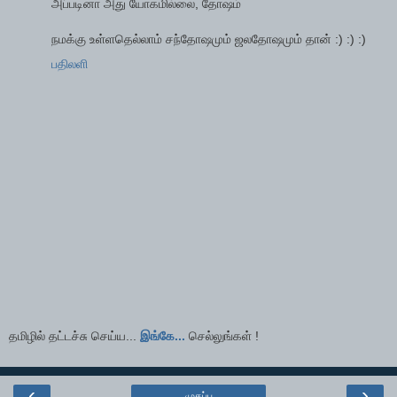
அப்படினா அது யோகமில்லை, தோஷம்
நமக்கு உள்ளதெல்லாம் சந்தோஷமும் ஜலதோஷமும் தான் :) :) :)
பதிலளி
தமிழில் தட்டச்சு செய்ய...
இங்கே...
செல்லுங்கள் !
‹
›
முகப்பு