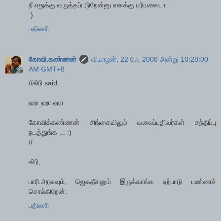
நீ எதுக்கு வருத்தப்படுறேன்னு எனக்கு புரியலைடா.
:)
பதிலளி
கோவி.கண்ணன்
வியாழன், 22 மே, 2008 அன்று 10:28:00
AM GMT+8
//கிரி said...
ஹா ஹா ஹா
கோவிக்கண்ணன் சிங்கையிலும் வலைப்பதிவர்கள் சந்திப்பு
நடத்துங்க ... :)
//
கிரி,
பாரி.அரசுவும், ஜெகதீசனும் இருக்காங்க ஏற்பாடு பண்ணச்
சொல்கிறேன்.
பதிலளி