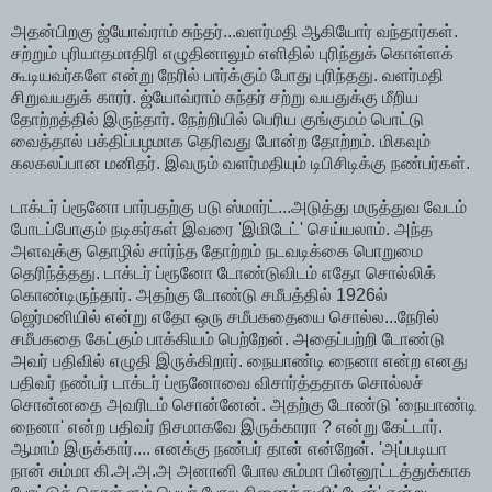
அதன்பிறகு ஜ்யோவ்ராம் சுந்தர்...வளர்மதி ஆகியோர் வந்தார்கள்.
சற்றும் புரியாதமாதிரி எழுதினாலும் எளிதில் புரிந்துக் கொள்ளக்
கூடியவர்களே என்று நேரில் பார்க்கும் போது புரிந்தது. வளர்மதி
சிறுவயதுக் காரர். ஜ்யோவ்ராம் சுந்தர் சற்று வயதுக்கு மீறிய
தோற்றத்தில் இருந்தார். நேற்றியில் பெரிய குங்குமம் பொட்டு
வைத்தால் பக்திப்பழமாக தெரிவது போன்ற தோற்றம். மிகவும்
கலகலப்பான மனிதர். இவரும் வளர்மதியும் டிபிசிடிக்கு நண்பர்கள்.
டாக்டர் ப்ரூனோ பார்பதற்கு படு ஸ்மார்ட்...அடுத்து மருத்துவ வேடம்
போடப்போகும் நடிகர்கள் இவரை 'இமிடேட்' செய்யலாம். அந்த
அளவுக்கு தொழில் சார்ந்த தோற்றம் நடவடிக்கை பொறுமை
தெரிந்த்தது. டாக்டர் ப்ரூனோ டோண்டுவிடம் எதோ சொல்லிக்
கொண்டிருந்தார். அதற்கு டோண்டு சமீபத்தில் 1926ல்
ஜெர்மனியில் என்று எதோ ஒரு சமீபகதையை சொல்ல...நேரில்
சமீபகதை கேட்கும் பாக்கியம் பெற்றேன். அதைப்பற்றி டோண்டு
அவர் பதிவில் எழுதி இருக்கிறார். நையாண்டி நைனா என்ற எனது
பதிவர் நண்பர் டாக்டர் ப்ரூனோவை விசார்த்ததாக சொல்லச்
சொன்னதை அவரிடம் சொன்னேன். அதற்கு டோண்டு 'நையாண்டி
நைனா' என்ற பதிவர் நிசமாகவே இருக்காரா ? என்று கேட்டார்.
ஆமாம் இருக்கார்.... எனக்கு நண்பர் தான் என்றேன். 'அப்படியா
நான் சும்மா கி.அ.அ.அ அனானி போல சும்மா பின்னூட்டத்துக்காக