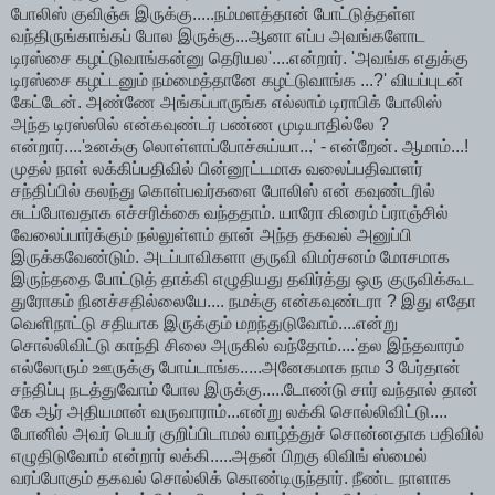
போலிஸ் குவிஞ்சு இருக்கு.....நம்மளத்தான் போட்டுத்தள்ள
வந்திருங்காங்கப் போல இருக்கு...ஆனா எப்ப அவங்களோட
டிரஸ்சை கழட்டுவாங்கன்னு தெரியல'....என்றார். 'அவங்க எதுக்கு
டிரஸ்சை கழட்டனும் நம்மைத்தானே கழட்டுவாங்க ...?' வியப்புடன்
கேட்டேன். அண்ணே அங்கப்பாருங்க எல்லாம் டிராபிக் போலிஸ்
அந்த டிரஸ்ஸில் என்கவுண்டர் பண்ண முடியாதில்லே ?
என்றார்....'உனக்கு லொள்ளாப்போச்சுய்யா...' - என்றேன். ஆமாம்...!
முதல் நாள் லக்கிப்பதிவில் பின்னூட்டமாக வலைப்பதிவாளர்
சந்திப்பில் கலந்து கொள்பவர்களை போலிஸ் என் கவுண்டரில்
சுடப்போவதாக எச்சரிக்கை வந்ததாம். யாரோ கிரைம் ப்ராஞ்சில்
வேலைப்பார்க்கும் நல்லுள்ளம் தான் அந்த தகவல் அனுப்பி
இருக்கவேண்டும். அடப்பாவிகளா குருவி விமர்சனம் மோசமாக
இருந்ததை போட்டுத் தாக்கி எழுதியது தவிர்த்து ஒரு குருவிக்கூட
துரோகம் நினச்சதில்லையே.... நமக்கு என்கவுண்டரா ? இது எதோ
வெளிநாட்டு சதியாக இருக்கும் மறந்துடுவோம்....என்று
சொல்லிவிட்டு காந்தி சிலை அருகில் வந்தோம்....'தல இந்தவாரம்
எல்லோரும் ஊருக்கு போய்டாங்க.....அனேகமாக நாம 3 பேர்தான்
சந்திப்பு நடத்துவோம் போல இருக்கு.....டோண்டு சார் வந்தால் தான்
கே ஆர் அதியமான் வருவாராம்...என்று லக்கி சொல்லிவிட்டு....
போனில் அவர் பெயர் குறிப்பிடாமல் வாழ்த்துச் சொன்னதாக பதிவில்
எழுதிடுவோம் என்றார் லக்கி.....அதன் பிறகு லிவிங் ஸ்மைல்
வரப்போகும் தகவல் சொல்லிக் கொண்டிருந்தார். நீண்ட நாளாக