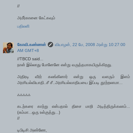
//
அமீர்கானை கேட்கவும்
பதிலளி
கோவி.கண்ணன்
வியாழன், 22 மே, 2008 அன்று 10:27:00
AM GMT+8
//TBCD said...
நான் இல்லாது போனேனே என்று வருத்தமாகயிருக்கிறது.
அதிரடி வீரர் கலங்கினார் என்று ஒரு வளரும் இளம்
அரசியல்வியாதி..சீ சீ..அரசியல்வாதியயை இப்படி தூற்றலாமா...
ஃஃஃஃஃ
கடற்கரை காற்று என்பதால் திசை மாறி அடித்திருக்கலாம்...
(சும்மா...ஒரு உள்குத்து...)
//
டிபிடிசி அண்ணே,