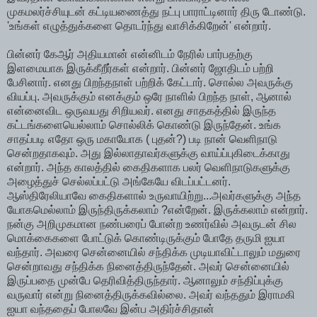
முகமலர்ச்சியுடன் கட்டியணைத்து நட்பு பாராட்டினார் திரு டோண்டு.
'உங்கள் எழுத்துக்களை தொடர்ந்து வாசிக்கிறேன்' என்றார்.
பின்னர் கேஆர் அதியமான் என்னிடம் நேரில் பார்பதற்கு
இளமையாக இருக்கீறீர்கள் என்றார். பின்னர் ஜோதிடம் பற்றி
பேசினார். எனது பிறந்தநாள் பற்றிக் கேட்டார். சொல்ல அவருக்கு
வியப்பு. அவருக்கும் எனக்கும் ஒரே நாளில் பிறந்த நாள், ஆனால்
என்னைவிட ஒருவயது சிறியவர். எனது சாதகத்தில் இருந்த
கட்டங்களையெல்லாம் சொல்லிக் கொண்டு இருந்தேன். உங்க
சாதப்படி எதோ ஒரு மகாயோக ( புதன்?) படி நான் வெளிநாடு
சென்றதாகவும். அது இல்லாதாவர்களுக்கு வாய்ப்புகிடைக்காது
என்றார். அந்த காலத்தில் கைதிகளாக பலர் வெளிநாடுகளுக்கு
அழைத்துச் செல்லப்பட்டு அங்கேயே விடப்பட்டனர்.
ஆஸ்திரேலியாவே கைதிகளால் உருவாயிற்று...அவர்களுக்கு அந்த
யோகமெல்லாம் இருந்திருக்கலாம் ?என்றேன். இருக்கலாம் என்றார்.
நன்கு அறிமுகமான நண்பரைப் போன்ற உணர்வில் அவருடன் சில
மொக்கைகளை போட்டுக் கொண்டிருக்கும் போதே தருமி ஐயா
வந்தார். அவரை சென்னையில் சந்திக்க முடியாவிட்டாலும் மதுரை
சென்றாவது சந்திக்க நினைத்திருந்தேன். அவர் சென்னையில்
இருப்பதை முன்பே தெரிவித்திருந்தார். ஆனாலும் சந்திப்புக்கு
வருவார் என்று நினைத்திருக்கவில்லை. அவர் வந்ததும் இராமகி
ஐயா வந்ததைப் போலவே இன்ப அதிர்ச்சிதான்