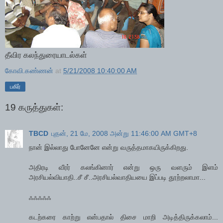
தீவிர கலந்துரையாடல்கள்
கோவி.கண்ணன்
at
5/21/2008 10:40:00 AM
பகிர்
19 கருத்துகள்:
TBCD
புதன், 21 மே, 2008 அன்று 11:46:00 AM GMT+8
நான் இல்லாது போனேனே என்று வருத்தமாகயிருக்கிறது.
அதிரடி வீரர் கலங்கினார் என்று ஒரு வளரும் இளம்
அரசியல்வியாதி..சீ சீ..அரசியல்வாதியயை இப்படி தூற்றலாமா...
ஃஃஃஃஃ
கடற்கரை காற்று என்பதால் திசை மாறி அடித்திருக்கலாம்...