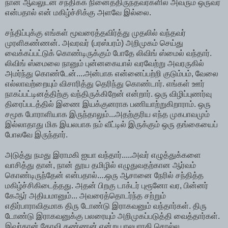
நான் ஆவலுடன் சந்திக்க நினைத்திருந்தவர்களில் அவரும் ஒருவர்
என்பதால் என் மகிழ்ச்சிக்கு அளவே இல்லை.
சந்திப்புக்கு எங்கள் மூவரைத்தவிர்த்து முதலில் வந்தவர்
முரளிகண்ணன். அவரவர் (பரஸ்பரம்) அறிமுகம் செய்து
வைக்கப்பட்டுக் கொண்டிருக்கும் போதே லிவிங் ஸ்மைல் வந்தார்.
லிவிங் ஸ்மைலை நானும் புன்னகையால் வரவேற்று அவரருகில்
அமர்ந்து கொண்டேன்....அன்பாக என்னைப்பற்றி குடும்பம், வேலை
எல்லாவற்றையும் விசாரித்து தெரிந்து கொண்டார். எங்கள் ஊர்
நாகப்பட்டினத்திற்கு வந்திருக்கிறேன் என்றார். ஒரு விழிப்புணர்வு
திரைப்படத்தில் இணை இயக்குனராக பணியாற்றுகிறாராம். ஒரு
சமூக போராளியாக இருந்தாலும்...அதற்குரிய எந்த முகபாவமும்
இல்லாதாது மிக இயலபாக நம் வீட்டில் இருக்கும் ஒரு தங்கையைப்
போலவே இருந்தார்.
அடுத்து நமது இராமகி ஐயா வந்தார்.....அவர் எழுத்துக்களை
வாசித்து தான், நான் தூய தமிழில் எழுதுவதற்கான ஆர்வம்
கொண்டிருந்தேன் என்பதால்....ஒரு ஆசானை நேரில் சந்தித்த
மகிழ்ச்சிகிடைத்தது. அதன் பிறகு டாக்டர் புரூனோ வர, பின்னர்
கேஆர் அதியமானும்... அவரைத்தொடர்ந்த சற்றும்
எதிர்பாராவிதமாக திரு டோண்டு இராகவனும் வந்தார்கள். திரு
டோண்டு இராகவனுக்கு பலரையும் அறிமுகப்படுத்தி வைத்தார்கள்.
இவர்தான் கோவி.கண்ணன் என்று பாலபாரதி சொல்ல