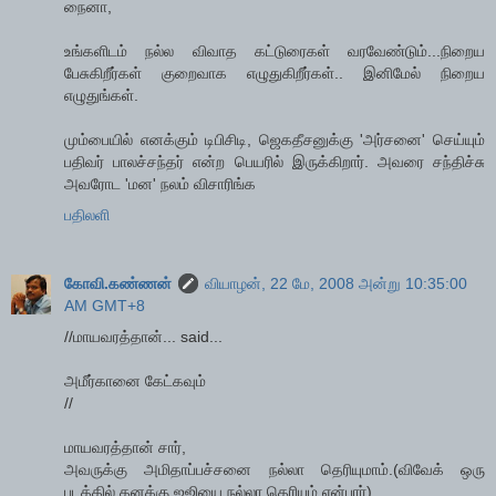
நைனா,
உங்களிடம் நல்ல விவாத கட்டுரைகள் வரவேண்டும்...நிறைய
பேசுகிறீர்கள் குறைவாக எழுதுகிறீர்கள்.. இனிமேல் நிறைய
எழுதுங்கள்.
மும்பையில் எனக்கும் டிபிசிடி, ஜெகதீசனுக்கு 'அர்சனை' செய்யும்
பதிவர் பாலச்சந்தர் என்ற பெயரில் இருக்கிறார். அவரை சந்திச்சு
அவரோட 'மன' நலம் விசாரிங்க
பதிலளி
கோவி.கண்ணன்
வியாழன், 22 மே, 2008 அன்று 10:35:00
AM GMT+8
//மாயவரத்தான்... said...
அமீர்கானை கேட்கவும்
//
மாயவரத்தான் சார்,
அவருக்கு அமிதாப்பச்சனை நல்லா தெரியுமாம்.(விவேக் ஒரு
படத்தில் தனக்கு ஐஜியை நல்லா தெரியும் என்பார்)