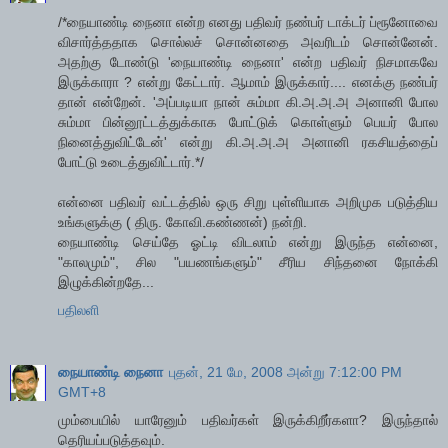
/*நையாண்டி நைனா என்ற எனது பதிவர் நண்பர் டாக்டர் ப்ரூனோவை
விசார்த்ததாக சொல்லச் சொன்னதை அவரிடம் சொன்னேன்.
அதற்கு டோண்டு 'நையாண்டி நைனா' என்ற பதிவர் நிசமாகவே
இருக்காரா ? என்று கேட்டார். ஆமாம் இருக்கார்.... எனக்கு நண்பர்
தான் என்றேன். 'அப்படியா நான் சும்மா கி.அ.அ.அ அனானி போல
சும்மா பின்னூட்டத்துக்காக போட்டுக் கொள்ளும் பெயர் போல
நினைத்துவிட்டேன்' என்று கி.அ.அ.அ அனானி ரகசியத்தைப்
போட்டு உடைத்துவிட்டார்.*/
என்னை பதிவர் வட்டத்தில் ஒரு சிறு புள்ளியாக அறிமுக படுத்திய
உங்களுக்கு ( திரு. கோவி.கண்ணன்) நன்றி.
நையாண்டி செய்தே ஓட்டி விடலாம் என்று இருந்த என்னை,
"காலமும்", சில "பயணங்களும்" சீரிய சிந்தனை நோக்கி
இழுக்கின்றதே...
பதிலளி
நையாண்டி நைனா
புதன், 21 மே, 2008 அன்று 7:12:00 PM
GMT+8
மும்பையில் யாரேனும் பதிவர்கள் இருக்கிறீர்களா? இருந்தால்
தெரியப்படுத்தவும்.