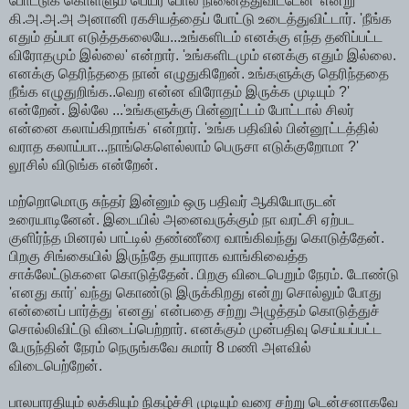
போட்டுக் கொள்ளும் பெயர் போல நினைத்துவிட்டேன்' என்று
கி.அ.அ.அ அனானி ரகசியத்தைப் போட்டு உடைத்துவிட்டார். 'நீங்க
எதும் தப்பா எடுத்தகலையே...உங்களிடம் எனக்கு எந்த தனிப்பட்ட
விரோதமும் இல்லை' என்றார். 'உங்களிடமும் எனக்கு எதும் இல்லை.
எனக்கு தெரிந்ததை நான் எழுதுகிறேன். உங்களுக்கு தெரிந்ததை
நீங்க எழுதுறிங்க..வெற என்ன விரோதம் இருக்க முடியும் ?'
என்றேன். இல்லே ...'உங்களுக்கு பின்னூட்டம் போட்டால் சிலர்
என்னை கலாய்கிறாங்க' என்றார். 'உங்க பதிவில் பின்னூட்டத்தில்
வராத கலாய்பா...நாங்கெளெல்லாம் பெருசா எடுக்குறோமா ?'
லூசில் விடுங்க என்றேன்.
மற்றொமொரு சுந்தர் இன்னும் ஒரு பதிவர் ஆகியோருடன்
உரையாடினேன். இடையில் அனைவருக்கும் நா வரட்சி ஏற்பட
குளிர்ந்த மினரல் பாட்டில் தண்ணீரை வாங்கிவந்து கொடுத்தேன்.
பிறகு சிங்கையில் இருந்தே தயாராக வாங்கிவைத்த
சாக்லேட்டுகளை கொடுத்தேன். பிறகு விடைபெறும் நேரம். டோண்டு
'எனது கார்' வந்து கொண்டு இருக்கிறது என்று சொல்லும் போது
என்னைப் பார்த்து 'எனது' என்பதை சற்று அழுத்தம் கொடுத்துச்
சொல்லிவிட்டு விடைப்பெற்றார். எனக்கும் முன்பதிவு செய்யப்பட்ட
பேருந்தின் நேரம் நெருங்கவே சுமார் 8 மணி அளவில்
விடைபெற்றேன்.
பாலபாரதியும் லக்கியும் நிகழ்ச்சி முடியும் வரை சற்று டென்சனாகவே